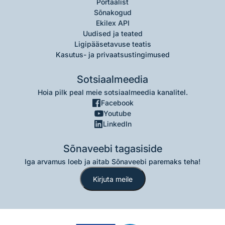
Portaalist
Sõnakogud
Ekilex API
Uudised ja teated
Ligipääsetavuse teatis
Kasutus- ja privaatsustingimused
Sotsiaalmeedia
Hoia pilk peal meie sotsiaalmeedia kanalitel.
Facebook
Youtube
LinkedIn
Sõnaveebi tagasiside
Iga arvamus loeb ja aitab Sõnaveebi paremaks teha!
Kirjuta meile