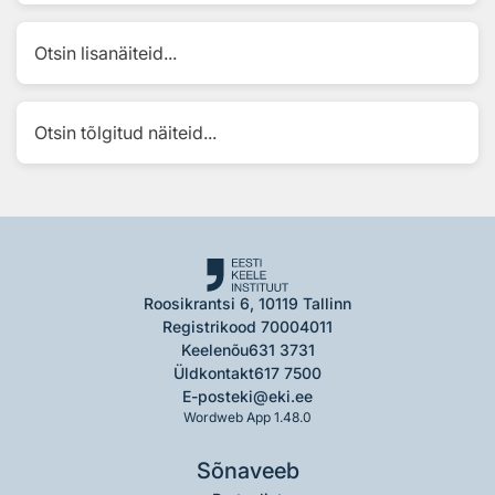
Otsin lisanäiteid...
Otsin tõlgitud näiteid...
Roosikrantsi 6, 10119 Tallinn
Registrikood 70004011
Keelenõu
631 3731
Üldkontakt
617 7500
E-post
eki@eki.ee
Wordweb App 1.48.0
Sõnaveeb