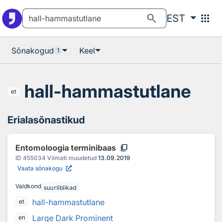
Otsingu juurde
Põhisisu juurde
search
apps
EST
Sõnakogud
Keel
1
hall-hammastutlane
et
Erialasõnastikud
content_copy
Entomoloogia terminibaas
ID
455034
Viimati muudetud
13.09.2019
Vaata sõnakogu
Valdkond
suurliblikad
hall-hammastutlane
et
Large Dark Prominent
en