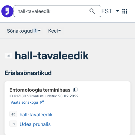
Otsingu juurde
Põhisisu juurde
search
apps
EST
Sõnakogud
Keel
1
hall-tavaleedik
et
Erialasõnastikud
content_copy
Entomoloogia terminibaas
ID
617139
Viimati muudetud
23.02.2022
Vaata sõnakogu
hall-tavaleedik
et
Udea prunalis
la