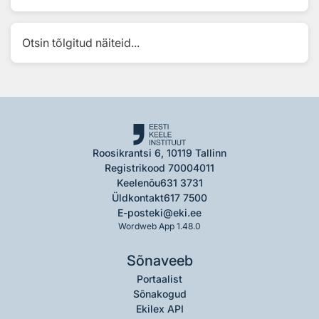
Otsin tõlgitud näiteid...
Roosikrantsi 6, 10119 Tallinn
Registrikood 70004011
Keelenõu
631 3731
Üldkontakt
617 7500
E-post
eki@eki.ee
Wordweb App 1.48.0
Sõnaveeb
Portaalist
Sõnakogud
Ekilex API