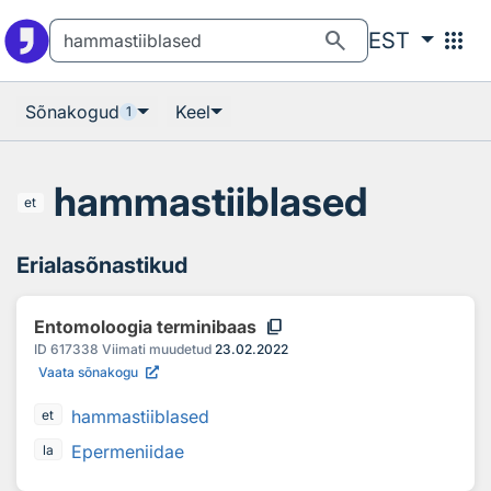
Otsingu juurde
Põhisisu juurde
search
apps
EST
Sõnakogud
Keel
1
hammastiiblased
et
Erialasõnastikud
content_copy
Entomoloogia terminibaas
ID
617338
Viimati muudetud
23.02.2022
Vaata sõnakogu
hammastiiblased
et
Epermeniidae
la