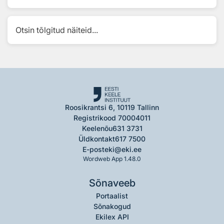
Otsin tõlgitud näiteid...
Roosikrantsi 6, 10119 Tallinn
Registrikood 70004011
Keelenõu
631 3731
Üldkontakt
617 7500
E-post
eki@eki.ee
Wordweb App 1.48.0
Sõnaveeb
Portaalist
Sõnakogud
Ekilex API