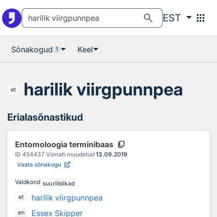
Otsingu juurde
Põhisisu juurde
search
apps
EST
Sõnakogud
Keel
1
harilik viirgpunnpea
et
Erialasõnastikud
content_copy
Entomoloogia terminibaas
ID
454437
Viimati muudetud
13.09.2019
Vaata sõnakogu
Valdkond
suurliblikad
harilik viirgpunnpea
et
Essex Skipper
en