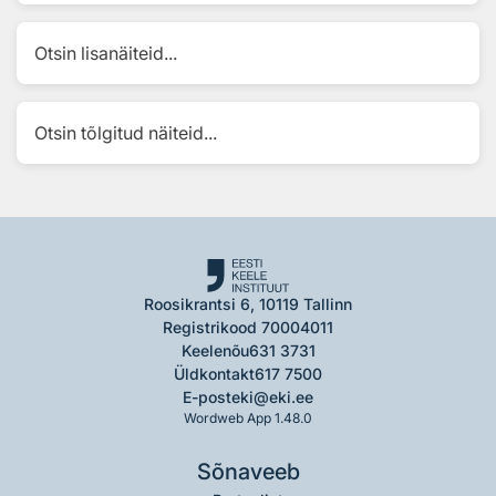
Otsin lisanäiteid...
Otsin tõlgitud näiteid...
Roosikrantsi 6, 10119 Tallinn
Registrikood 70004011
Keelenõu
631 3731
Üldkontakt
617 7500
E-post
eki@eki.ee
Wordweb App 1.48.0
Sõnaveeb