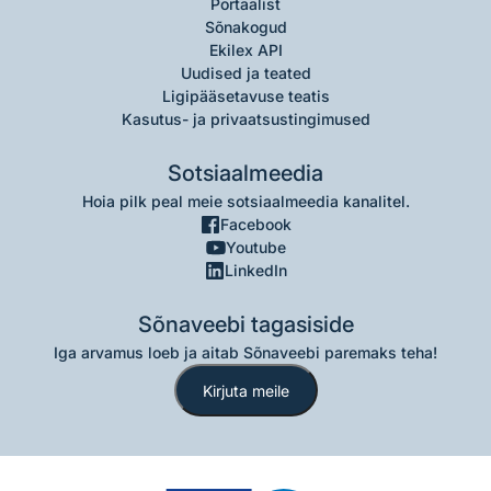
Portaalist
Sõnakogud
Ekilex API
Uudised ja teated
Ligipääsetavuse teatis
Kasutus- ja privaatsustingimused
Sotsiaalmeedia
Hoia pilk peal meie sotsiaalmeedia kanalitel.
Facebook
Youtube
LinkedIn
Sõnaveebi tagasiside
Iga arvamus loeb ja aitab Sõnaveebi paremaks teha!
Kirjuta meile