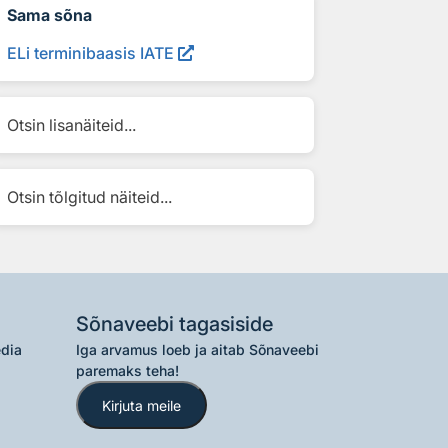
Sama sõna
ELi terminibaasis IATE
Otsin lisanäiteid...
Otsin tõlgitud näiteid...
Sõnaveebi tagasiside
edia
Iga arvamus loeb ja aitab Sõnaveebi
paremaks teha!
Kirjuta meile