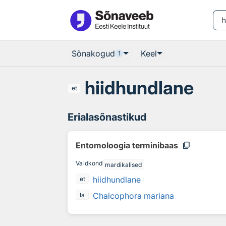
Otsingu juurde
Põhisisu juurde
Sõnakogud
Keel
1
hiidhundlane
et
Erialasõnastikud
content_copy
Entomoloogia terminibaas
Valdkond
mardikalised
hiidhundlane
et
Chalcophora mariana
la