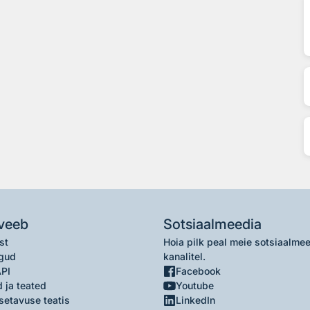
veeb
Sotsiaalmeedia
st
Hoia pilk peal meie sotsiaalme
gud
kanalitel.
API
Facebook
 ja teated
Youtube
setavuse teatis
LinkedIn