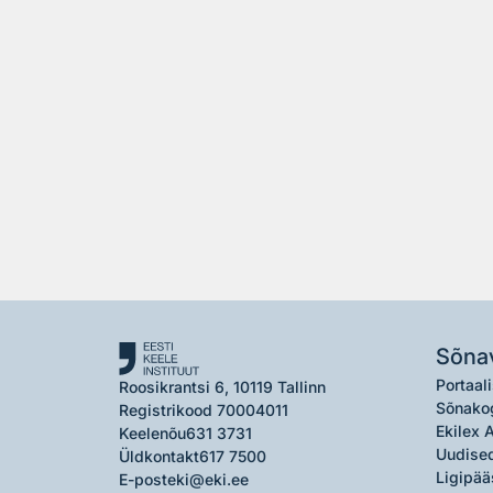
Sõna
Portaali
Roosikrantsi 6, 10119 Tallinn
Sõnako
Registrikood 70004011
Ekilex 
Keelenõu
631 3731
Uudised
Üldkontakt
617 7500
Ligipää
E-post
eki@eki.ee