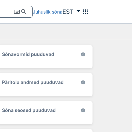
keyboard
search
apps
EST
Juhuslik sõna
Sõnavormid puuduvad
Päritolu andmed puuduvad
Sõna seosed puuduvad