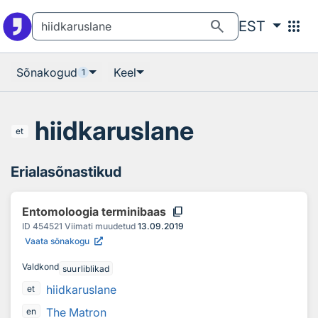
Otsingu juurde
Põhisisu juurde
search
apps
EST
Sõnakogud
Keel
1
hiidkaruslane
et
Erialasõnastikud
content_copy
Entomoloogia terminibaas
ID
454521
Viimati muudetud
13.09.2019
Vaata sõnakogu
Valdkond
suurliblikad
hiidkaruslane
et
The Matron
en