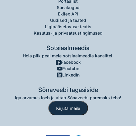
Portaalist
Sõnakogud
Ekilex API
Uudised ja teated
Ligipääsetavuse teatis
Kasutus- ja privaatsustingimused
Sotsiaalmeedia
Hoia pilk peal meie sotsiaalmeedia kanalitel.
Facebook
Youtube
LinkedIn
Sõnaveebi tagasiside
Iga arvamus loeb ja aitab Sõnaveebi paremaks teha!
Kirjuta meile