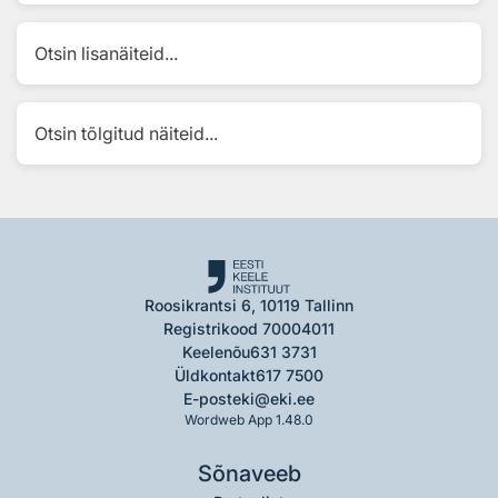
Otsin lisanäiteid...
Otsin tõlgitud näiteid...
Roosikrantsi 6, 10119 Tallinn
Registrikood 70004011
Keelenõu
631 3731
Üldkontakt
617 7500
E-post
eki@eki.ee
Wordweb App 1.48.0
Sõnaveeb