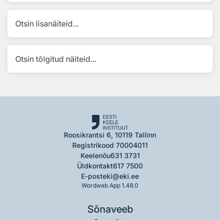
Otsin lisanäiteid...
Otsin tõlgitud näiteid...
Roosikrantsi 6, 10119 Tallinn
Registrikood 70004011
Keelenõu
631 3731
Üldkontakt
617 7500
E-post
eki@eki.ee
Wordweb App 1.48.0
Sõnaveeb