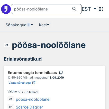
Otsingu juurde
Põhisisu juurde
search
apps
EST
Sõnakogud
Keel
1
põõsa-noolöölane
et
Erialasõnastikud
content_copy
Entomoloogia terminibaas
ID
454650
Viimati muudetud
13.09.2019
Vaata sõnakogu
Valdkond
suurliblikad
põõsa-noolöölane
et
Scarce Dagger
en