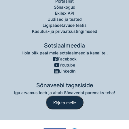
Portaalist
Sõnakogud
Ekilex API
Uudised ja teated
Ligipääsetavuse teatis
Kasutus- ja privaatsustingimused
Sotsiaalmeedia
Hoia pilk peal meie sotsiaalmeedia kanalitel.
Facebook
Youtube
LinkedIn
Sõnaveebi tagasiside
Iga arvamus loeb ja aitab Sõnaveebi paremaks teha!
Kirjuta meile