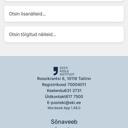
Otsin lisanäiteid...
Otsin tõlgitud näiteid...
Roosikrantsi 6, 10119 Tallinn
Registrikood 70004011
Keelenõu
631 3731
Üldkontakt
617 7500
E-post
eki@eki.ee
Wordweb App 1.48.0
Sõnaveeb