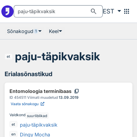
Otsingu juurde
Põhisisu juurde
search
apps
EST
Sõnakogud
Keel
1
paju-täpikvaksik
et
Erialasõnastikud
content_copy
Entomoloogia terminibaas
ID
454511
Viimati muudetud
13.09.2019
Vaata sõnakogu
Valdkond
suurliblikad
paju-täpikvaksik
et
Dingy Mocha
en