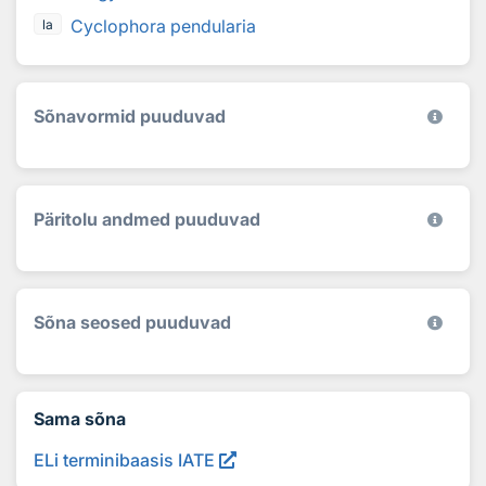
Cyclophora pendularia
la
Sõnavormid puuduvad
Päritolu andmed puuduvad
Sõna seosed puuduvad
Sama sõna
ELi terminibaasis IATE