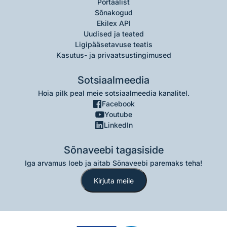
Portaalist
Sõnakogud
Ekilex API
Uudised ja teated
Ligipääsetavuse teatis
Kasutus- ja privaatsustingimused
Sotsiaalmeedia
Hoia pilk peal meie sotsiaalmeedia kanalitel.
Facebook
Youtube
LinkedIn
Sõnaveebi tagasiside
Iga arvamus loeb ja aitab Sõnaveebi paremaks teha!
Kirjuta meile