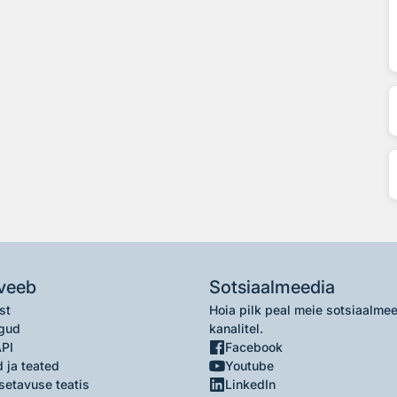
veeb
Sotsiaalmeedia
st
Hoia pilk peal meie sotsiaalme
gud
kanalitel.
API
Facebook
 ja teated
Youtube
setavuse teatis
LinkedIn