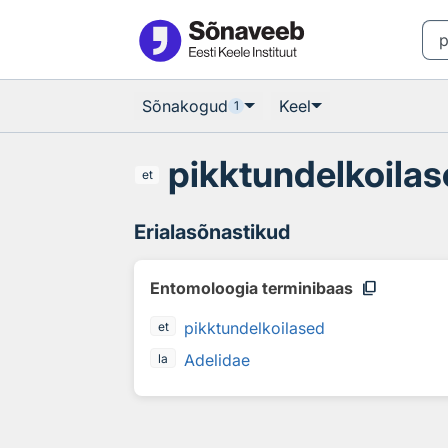
Otsingu juurde
Põhisisu juurde
Sõnakogud
Keel
1
pikktundelkoila
et
Erialasõnastikud
content_copy
Entomoloogia terminibaas
pikktundelkoilased
et
Adelidae
la