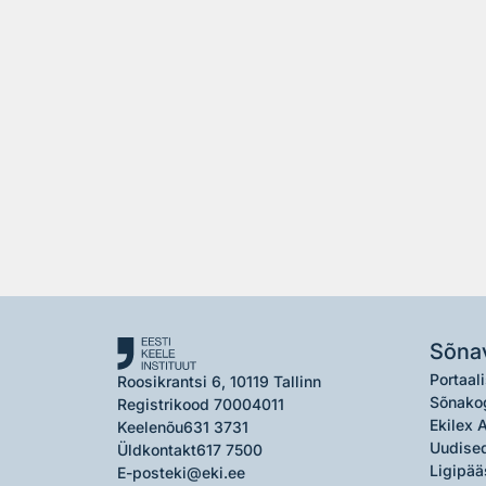
Sõna
Portaali
Roosikrantsi 6, 10119 Tallinn
Sõnako
Registrikood 70004011
Ekilex 
Keelenõu
631 3731
Uudised
Üldkontakt
617 7500
Ligipää
E-post
eki@eki.ee