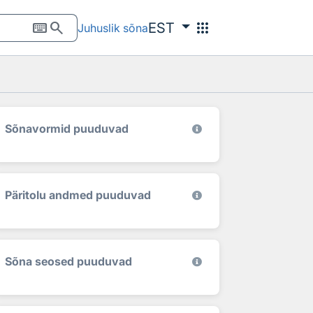
keyboard
search
apps
EST
Juhuslik sõna
Sõnavormid puuduvad
Päritolu andmed puuduvad
Sõna seosed puuduvad