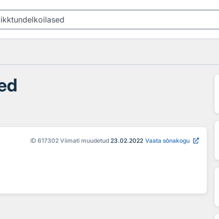
sed
ID
617302
Viimati muudetud
23.02.2022
Vaata sõnakogu