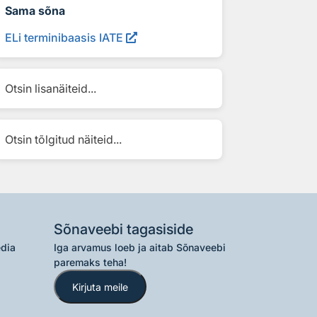
Sama sõna
ELi terminibaasis IATE
Otsin lisanäiteid...
Otsin tõlgitud näiteid...
Sõnaveebi tagasiside
edia
Iga arvamus loeb ja aitab Sõnaveebi
paremaks teha!
Kirjuta meile