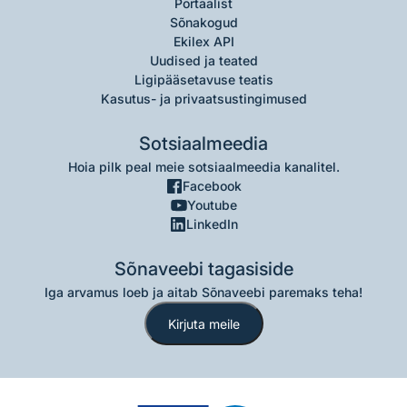
Portaalist
Sõnakogud
Ekilex API
Uudised ja teated
Ligipääsetavuse teatis
Kasutus- ja privaatsustingimused
Sotsiaalmeedia
Hoia pilk peal meie sotsiaalmeedia kanalitel.
Facebook
Youtube
LinkedIn
Sõnaveebi tagasiside
Iga arvamus loeb ja aitab Sõnaveebi paremaks teha!
Kirjuta meile