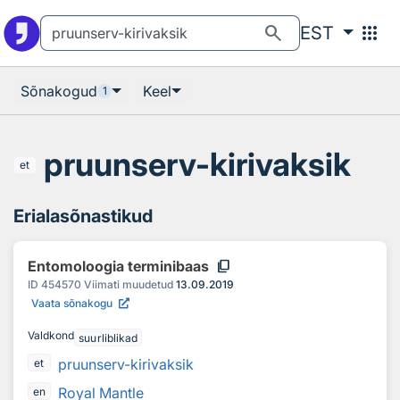
Otsingu juurde
Põhisisu juurde
search
apps
EST
Sõnakogud
Keel
1
pruunserv-kirivaksik
et
Erialasõnastikud
content_copy
Entomoloogia terminibaas
ID
454570
Viimati muudetud
13.09.2019
Vaata sõnakogu
Valdkond
suurliblikad
pruunserv-kirivaksik
et
Royal Mantle
en