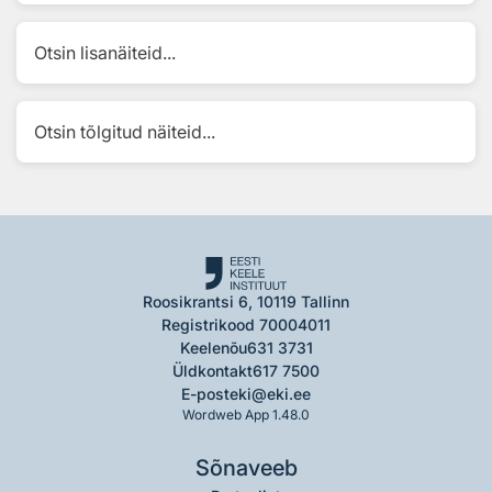
Otsin lisanäiteid...
Otsin tõlgitud näiteid...
Roosikrantsi 6, 10119 Tallinn
Registrikood 70004011
Keelenõu
631 3731
Üldkontakt
617 7500
E-post
eki@eki.ee
Wordweb App 1.48.0
Sõnaveeb