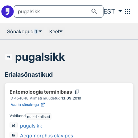
Otsingu juurde
Põhisisu juurde
search
apps
EST
Sõnakogud
Keel
1
pugalsikk
et
Erialasõnastikud
content_copy
Entomoloogia terminibaas
ID
454648
Viimati muudetud
13.09.2019
Vaata sõnakogu
Valdkond
mardikalised
pugalsikk
et
Aegomorphus clavipes
la