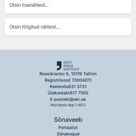
Otsin lisanäiteid...
Otsin tõlgitud näiteid...
Roosikrantsi 6, 10119 Tallinn
Registrikood 70004011
Keelenõu
631 3731
Üldkontakt
617 7500
E-post
eki@eki.ee
Wordweb App 1.48.0
Sõnaveeb
Portaalist
Sõnakogud