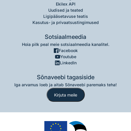
Ekilex API
Uudised ja teated
Ligipääsetavuse teatis
Kasutus- ja privaatsustingimused
Sotsiaalmeedia
Hoia pilk peal meie sotsiaalmeedia kanalitel.
Facebook
Youtube
LinkedIn
Sõnaveebi tagasiside
Iga arvamus loeb ja aitab Sõnaveebi paremaks teha!
Kirjuta meile