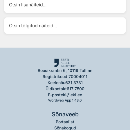
Otsin lisanäiteid...
Otsin tõlgitud näiteid...
Roosikrantsi 6, 10119 Tallinn
Registrikood 70004011
Keelenõu
631 3731
Üldkontakt
617 7500
E-post
eki@eki.ee
Wordweb App 1.48.0
Sõnaveeb
Portaalist
Sõnakogud