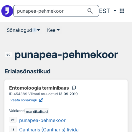
Otsingu juurde
Põhisisu juurde
search
apps
EST
Sõnakogud
Keel
1
punapea-pehmekoor
et
Erialasõnastikud
content_copy
Entomoloogia terminibaas
ID
454389
Viimati muudetud
13.09.2019
Vaata sõnakogu
Valdkond
mardikalised
punapea-pehmekoor
et
Cantharis (Cantharis) livida
la