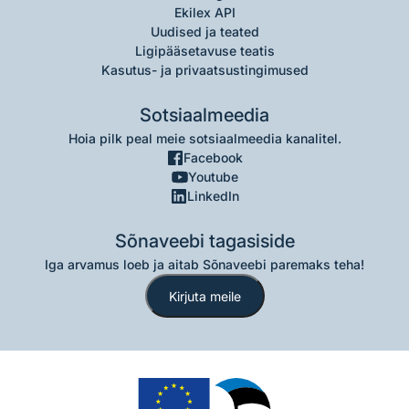
Ekilex API
Uudised ja teated
Ligipääsetavuse teatis
Kasutus- ja privaatsustingimused
Sotsiaalmeedia
Hoia pilk peal meie sotsiaalmeedia kanalitel.
Facebook
Youtube
LinkedIn
Sõnaveebi tagasiside
Iga arvamus loeb ja aitab Sõnaveebi paremaks teha!
Kirjuta meile