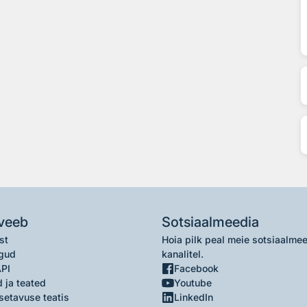
veeb
Sotsiaalmeedia
st
Hoia pilk peal meie sotsiaalme
gud
kanalitel.
API
Facebook
 ja teated
Youtube
setavuse teatis
LinkedIn