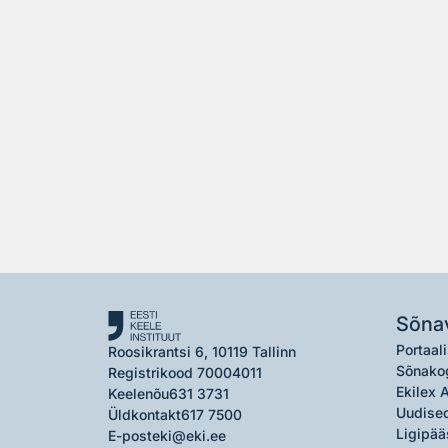
Sõna
Portaali
Roosikrantsi 6, 10119 Tallinn
Sõnako
Registrikood 70004011
Ekilex 
Keelenõu
631 3731
Uudised
Üldkontakt
617 7500
Ligipää
E-post
eki@eki.ee