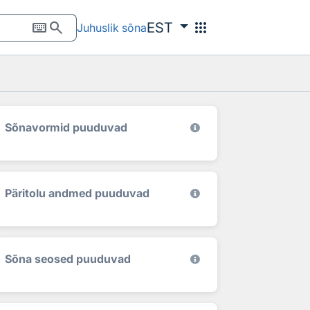
keyboard
search
apps
EST
Juhuslik sõna
Sõnavormid puuduvad
Päritolu andmed puuduvad
Sõna seosed puuduvad