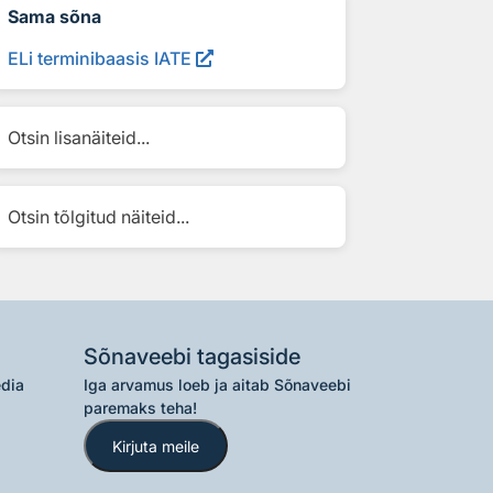
Sama sõna
ELi terminibaasis IATE
Otsin lisanäiteid...
Otsin tõlgitud näiteid...
Sõnaveebi tagasiside
edia
Iga arvamus loeb ja aitab Sõnaveebi
paremaks teha!
Kirjuta meile