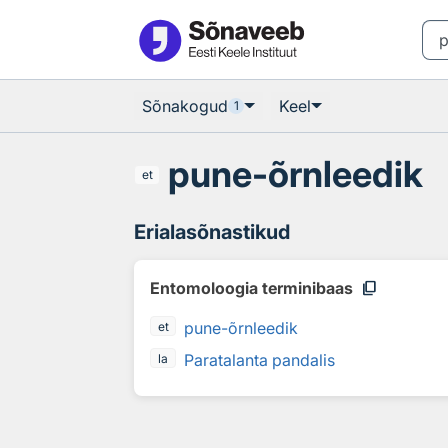
Otsingu juurde
Põhisisu juurde
Sõnakogud
Keel
1
pune-õrnleedik
et
Erialasõnastikud
content_copy
Entomoloogia terminibaas
pune-õrnleedik
et
Paratalanta pandalis
la