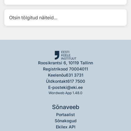
Otsin tõlgitud näiteid...
Roosikrantsi 6, 10119 Tallinn
Registrikood 70004011
Keelenõu
631 3731
Üldkontakt
617 7500
E-post
eki@eki.ee
Wordweb App 1.48.0
Sõnaveeb
Portaalist
Sõnakogud
Ekilex API