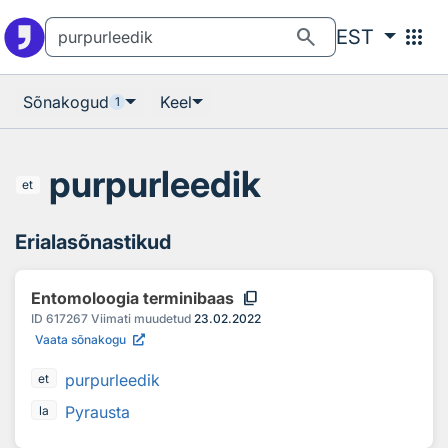
Otsingu juurde
Põhisisu juurde
search
apps
EST
Sõnakogud
Keel
1
purpurleedik
et
Erialasõnastikud
content_copy
Entomoloogia terminibaas
ID
617267
Viimati muudetud
23.02.2022
Vaata sõnakogu
purpurleedik
et
Pyrausta
la