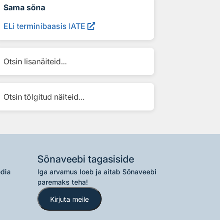
Sama sõna
ELi terminibaasis IATE
Otsin lisanäiteid...
Otsin tõlgitud näiteid...
Sõnaveebi tagasiside
edia
Iga arvamus loeb ja aitab Sõnaveebi
paremaks teha!
Kirjuta meile