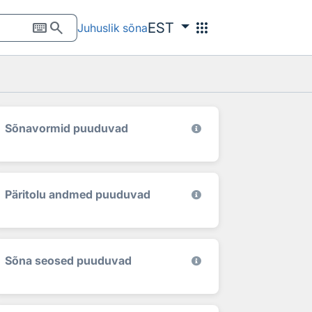
keyboard
search
apps
EST
Juhuslik sõna
Sõnavormid puuduvad
Päritolu andmed puuduvad
Sõna seosed puuduvad