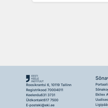
Sõna
Portaali
Roosikrantsi 6, 10119 Tallinn
Sõnako
Registrikood 70004011
Ekilex 
Keelenõu
631 3731
Uudised
Üldkontakt
617 7500
Ligipää
E-post
eki@eki.ee