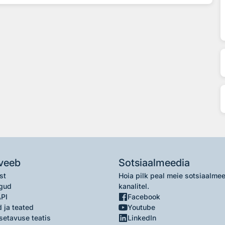
veeb
Sotsiaalmeedia
st
Hoia pilk peal meie sotsiaalme
gud
kanalitel.
API
Facebook
 ja teated
Youtube
setavuse teatis
LinkedIn