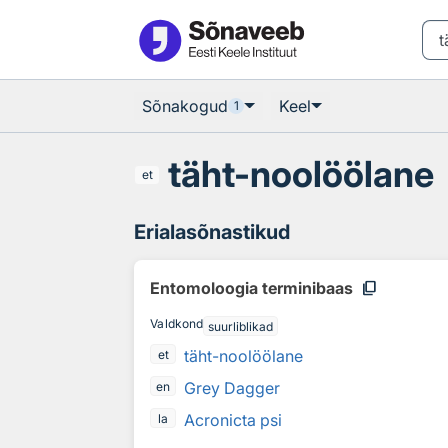
Otsingu juurde
Põhisisu juurde
Sõnakogud
Keel
1
täht-noolöölane
et
Erialasõnastikud
content_copy
Entomoloogia terminibaas
Valdkond
suurliblikad
täht-noolöölane
et
Grey Dagger
en
Acronicta psi
la