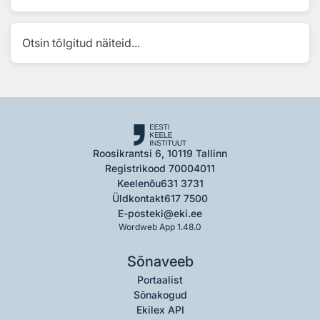
Otsin tõlgitud näiteid...
Roosikrantsi 6, 10119 Tallinn
Registrikood 70004011
Keelenõu
631 3731
Üldkontakt
617 7500
E-post
eki@eki.ee
Wordweb App 1.48.0
Sõnaveeb
Portaalist
Sõnakogud
Ekilex API