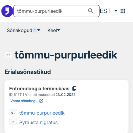
Otsingu juurde
Põhisisu juurde
search
apps
EST
Sõnakogud
Keel
1
tõmmu-purpurleedik
et
Erialasõnastikud
content_copy
Entomoloogia terminibaas
ID
617111
Viimati muudetud
23.02.2022
Vaata sõnakogu
tõmmu-purpurleedik
et
Pyrausta nigratus
la