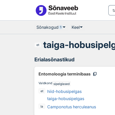
Otsingu juurde
Põhisisu juurde
Sõnakogud
Keel
1
taiga-hobusipel
et
Erialasõnastikud
content_copy
Entomoloogia terminibaas
Valdkond
sipelglased
hiid-hobusipelgas
et
taiga-hobusipelgas
Camponotus herculeanus
la