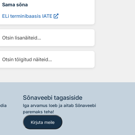
Sama sõna
ELi terminibaasis IATE
Otsin lisanäiteid...
Otsin tõlgitud näiteid...
Sõnaveebi tagasiside
edia
Iga arvamus loeb ja aitab Sõnaveebi
paremaks teha!
Kirjuta meile