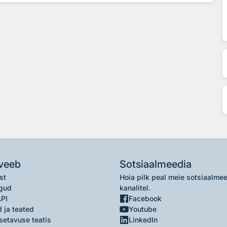
veeb
Sotsiaalmeedia
st
Hoia pilk peal meie sotsiaalme
gud
kanalitel.
API
Facebook
 ja teated
Youtube
setavuse teatis
LinkedIn