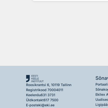
Sõna
Portaali
Roosikrantsi 6, 10119 Tallinn
Sõnako
Registrikood 70004011
Ekilex 
Keelenõu
631 3731
Uudised
Üldkontakt
617 7500
Ligipää
E-post
eki@eki.ee