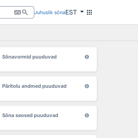
keyboard
search
apps
EST
Juhuslik sõna
Sõnavormid puuduvad
Päritolu andmed puuduvad
Sõna seosed puuduvad