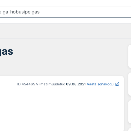
gas
ID
454465
Viimati muudetud
09.08.2021
Vaata sõnakogu