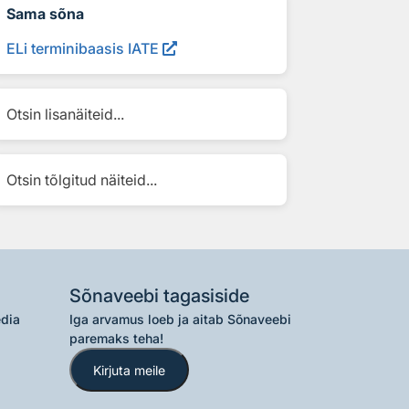
Sama sõna
ELi terminibaasis IATE
Otsin lisanäiteid...
Otsin tõlgitud näiteid...
Sõnaveebi tagasiside
edia
Iga arvamus loeb ja aitab Sõnaveebi
paremaks teha!
Kirjuta meile