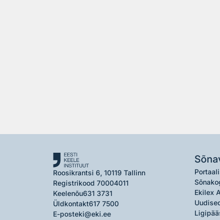
Sõna
Portaali
Roosikrantsi 6, 10119 Tallinn
Sõnako
Registrikood 70004011
Ekilex 
Keelenõu
631 3731
Uudised
Üldkontakt
617 7500
Ligipää
E-post
eki@eki.ee