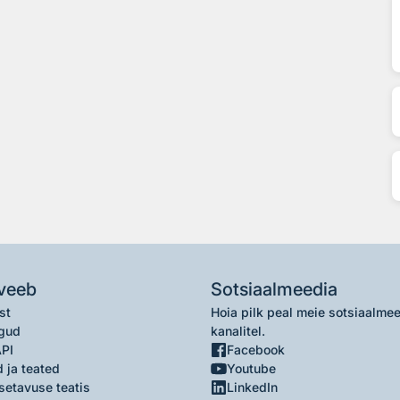
veeb
Sotsiaalmeedia
st
Hoia pilk peal meie sotsiaalme
gud
kanalitel.
API
Facebook
 ja teated
Youtube
setavuse teatis
LinkedIn