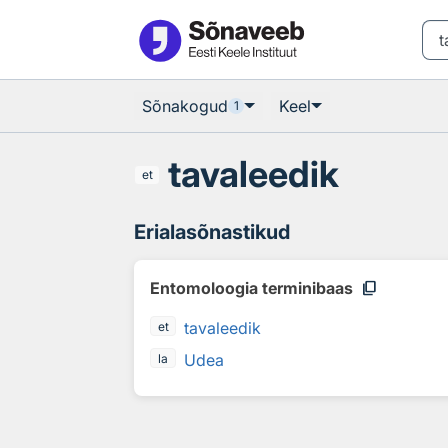
Otsingu juurde
Põhisisu juurde
Sõnakogud
Keel
1
tavaleedik
et
Erialasõnastikud
content_copy
Entomoloogia terminibaas
tavaleedik
et
Udea
la