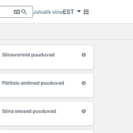
keyboard
search
apps
EST
Juhuslik sõna
Sõnavormid puuduvad
Päritolu andmed puuduvad
Sõna seosed puuduvad