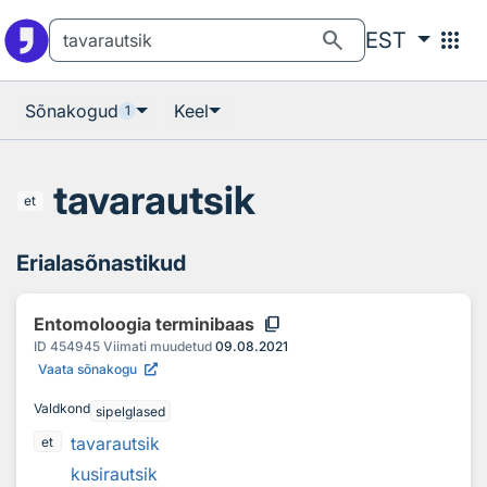
Otsingu juurde
Põhisisu juurde
search
apps
EST
Sõnakogud
Keel
1
tavarautsik
et
Erialasõnastikud
content_copy
Entomoloogia terminibaas
ID
454945
Viimati muudetud
09.08.2021
Vaata sõnakogu
Valdkond
sipelglased
tavarautsik
et
kusirautsik