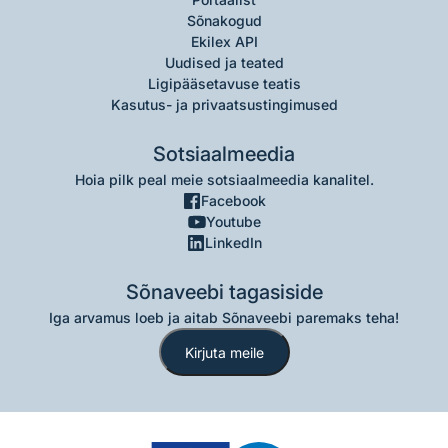
Sõnakogud
Ekilex API
Uudised ja teated
Ligipääsetavuse teatis
Kasutus- ja privaatsustingimused
Sotsiaalmeedia
Hoia pilk peal meie sotsiaalmeedia kanalitel.
Facebook
Youtube
LinkedIn
Sõnaveebi tagasiside
Iga arvamus loeb ja aitab Sõnaveebi paremaks teha!
Kirjuta meile