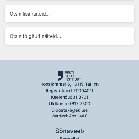
Otsin lisanäiteid...
Otsin tõlgitud näiteid...
Roosikrantsi 6, 10119 Tallinn
Registrikood 70004011
Keelenõu
631 3731
Üldkontakt
617 7500
E-post
eki@eki.ee
Wordweb App 1.48.0
Sõnaveeb
Portaalist