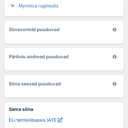
Myrmica ruginodis
la
Sõnavormid puuduvad
Päritolu andmed puuduvad
Sõna seosed puuduvad
Sama sõna
ELi terminibaasis IATE