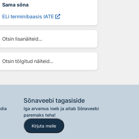
Sama sõna
ELi terminibaasis IATE
Otsin lisanäiteid...
Otsin tõlgitud näiteid...
Sõnaveebi tagasiside
edia
Iga arvamus loeb ja aitab Sõnaveebi
paremaks teha!
Kirjuta meile