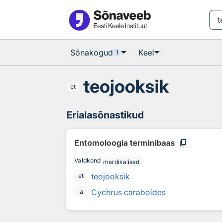
Otsingu juurde
Põhisisu juurde
Sõnakogud
Keel
1
teojooksik
et
Erialasõnastikud
content_copy
Entomoloogia terminibaas
Valdkond
mardikalised
teojooksik
et
Cychrus caraboides
la