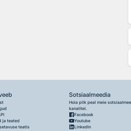
veeb
Sotsiaalmeedia
st
Hoia pilk peal meie sotsiaalme
gud
kanalitel.
API
Facebook
 ja teated
Youtube
setavuse teatis
LinkedIn