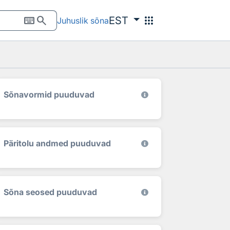
keyboard
search
apps
EST
Juhuslik sõna
Sõnavormid puuduvad
Päritolu andmed puuduvad
Sõna seosed puuduvad