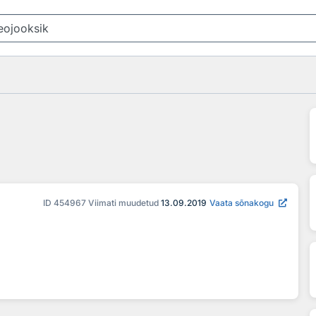
ID
454967
Viimati muudetud
13.09.2019
Vaata sõnakogu