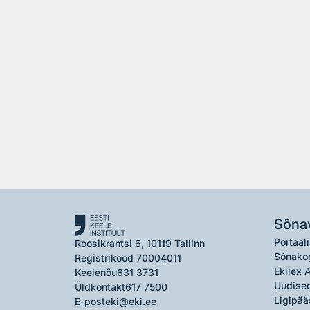
Sõna
Portaali
Roosikrantsi 6, 10119 Tallinn
Sõnako
Registrikood 70004011
Ekilex 
Keelenõu
631 3731
Uudised
Üldkontakt
617 7500
Ligipää
E-post
eki@eki.ee