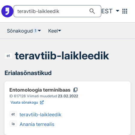
Otsingu juurde
Põhisisu juurde
search
apps
EST
Sõnakogud
Keel
1
teravtiib-laikleedik
et
Erialasõnastikud
content_copy
Entomoloogia terminibaas
ID
617128
Viimati muudetud
23.02.2022
Vaata sõnakogu
teravtiib-laikleedik
et
Anania terrealis
la