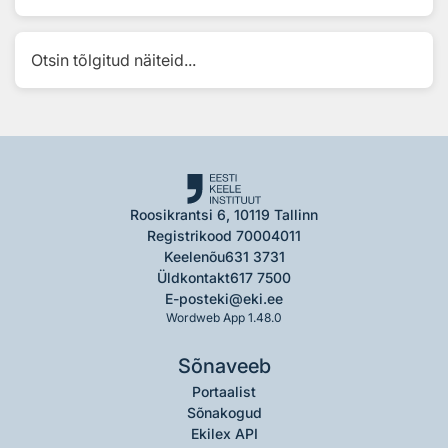
Otsin tõlgitud näiteid...
Roosikrantsi 6, 10119 Tallinn
Registrikood 70004011
Keelenõu
631 3731
Üldkontakt
617 7500
E-post
eki@eki.ee
Wordweb App 1.48.0
Sõnaveeb
Portaalist
Sõnakogud
Ekilex API