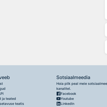
veeb
Sotsiaalmeedia
st
Hoia pilk peal meie sotsiaalme
gud
kanalitel.
API
Facebook
 ja teated
Youtube
setavuse teatis
LinkedIn