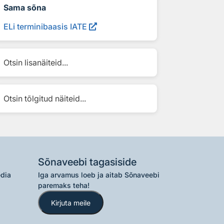
Sama sõna
ELi terminibaasis IATE
Otsin lisanäiteid...
Otsin tõlgitud näiteid...
Sõnaveebi tagasiside
edia
Iga arvamus loeb ja aitab Sõnaveebi
paremaks teha!
Kirjuta meile