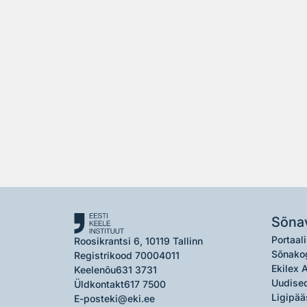
Sõna
Portaali
Roosikrantsi 6, 10119 Tallinn
Sõnako
Registrikood 70004011
Ekilex 
Keelenõu
631 3731
Uudised
Üldkontakt
617 7500
Ligipää
E-post
eki@eki.ee