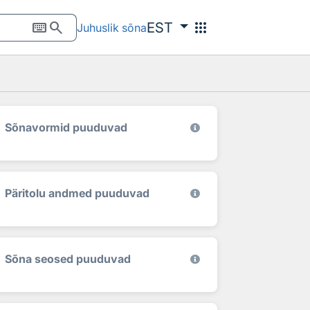
keyboard
search
apps
EST
Juhuslik sõna
Sõnavormid puuduvad
Päritolu andmed puuduvad
Sõna seosed puuduvad