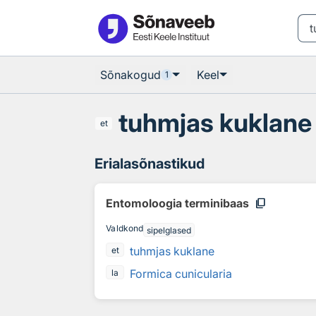
Otsingu juurde
Põhisisu juurde
Sõnakogud
Keel
1
tuhmjas kuklane
et
Erialasõnastikud
content_copy
Entomoloogia terminibaas
Valdkond
sipelglased
tuhmjas kuklane
et
Formica cunicularia
la