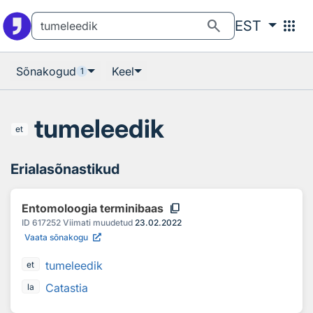
Otsingu juurde
Põhisisu juurde
search
apps
EST
Sõnakogud
Keel
1
tumeleedik
et
Erialasõnastikud
content_copy
Entomoloogia terminibaas
ID
617252
Viimati muudetud
23.02.2022
Vaata sõnakogu
tumeleedik
et
Catastia
la