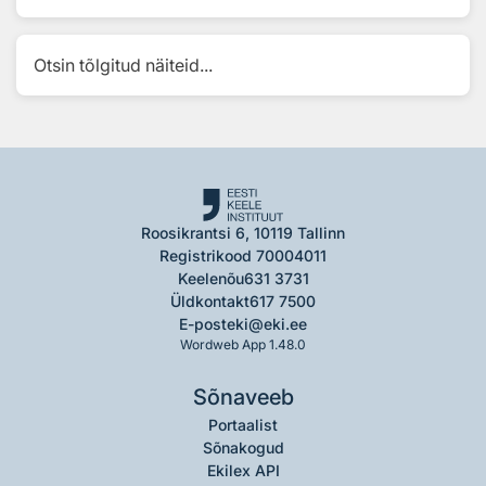
Otsin tõlgitud näiteid...
Roosikrantsi 6, 10119 Tallinn
Registrikood 70004011
Keelenõu
631 3731
Üldkontakt
617 7500
E-post
eki@eki.ee
Wordweb App 1.48.0
Sõnaveeb
Portaalist
Sõnakogud
Ekilex API