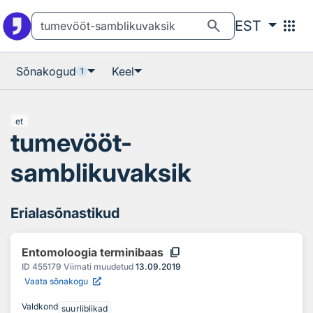
Otsingu juurde
Põhisisu juurde
search
apps
EST
Sõnakogud
Keel
1
et
tumevööt-
samblikuvaksik
Erialasõnastikud
content_copy
Entomoloogia terminibaas
ID
455179
Viimati muudetud
13.09.2019
Vaata sõnakogu
Valdkond
suurliblikad