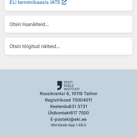
ELi terminibaasis IATE
Otsin lisanäiteid...
Otsin tõlgitud näiteid...
Roosikrantsi 6, 10119 Tallinn
Registrikood 70004011
Keelenõu
631 3731
Üldkontakt
617 7500
E-post
eki@eki.ee
Wordweb App 1.48.0