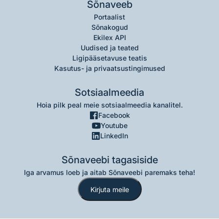
Sõnaveeb
Portaalist
Sõnakogud
Ekilex API
Uudised ja teated
Ligipääsetavuse teatis
Kasutus- ja privaatsustingimused
Sotsiaalmeedia
Hoia pilk peal meie sotsiaalmeedia kanalitel.
Facebook
Youtube
LinkedIn
Sõnaveebi tagasiside
Iga arvamus loeb ja aitab Sõnaveebi paremaks teha!
Kirjuta meile