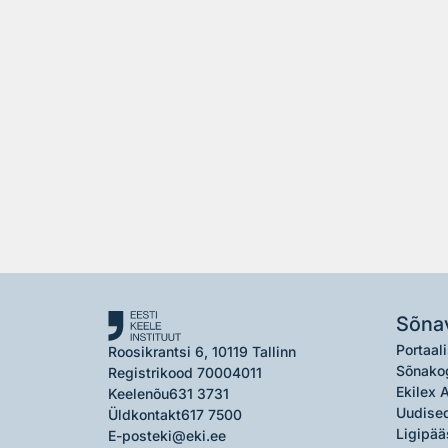
Sõna
Portaali
Roosikrantsi 6, 10119 Tallinn
Sõnako
Registrikood 70004011
Ekilex 
Keelenõu
631 3731
Uudised
Üldkontakt
617 7500
Ligipää
E-post
eki@eki.ee