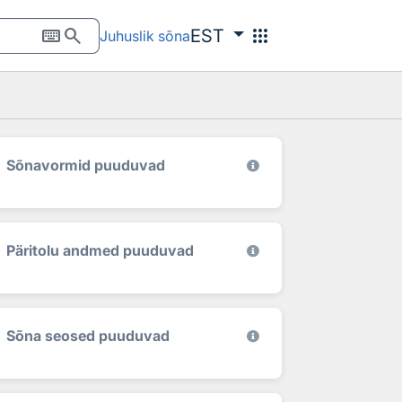
keyboard
search
apps
EST
Juhuslik sõna
Sõnavormid puuduvad
Päritolu andmed puuduvad
Sõna seosed puuduvad