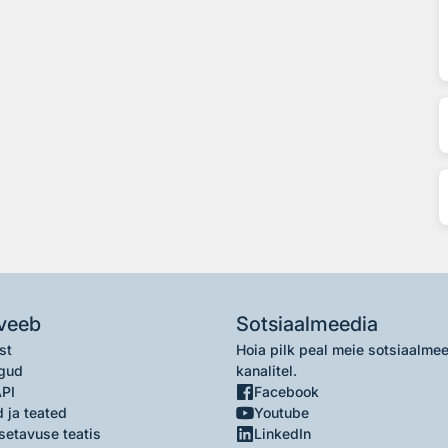
veeb
Sotsiaalmeedia
st
Hoia pilk peal meie sotsiaalme
gud
kanalitel.
API
Facebook
 ja teated
Youtube
setavuse teatis
LinkedIn