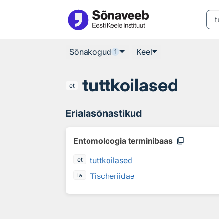
Otsingu juurde
Põhisisu juurde
Sõnakogud
Keel
1
tuttkoilased
et
Erialasõnastikud
content_copy
Entomoloogia terminibaas
tuttkoilased
et
Tischeriidae
la