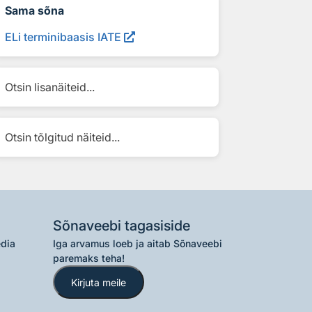
Sama sõna
ELi terminibaasis IATE
Otsin lisanäiteid...
Otsin tõlgitud näiteid...
Sõnaveebi tagasiside
edia
Iga arvamus loeb ja aitab Sõnaveebi
paremaks teha!
Kirjuta meile