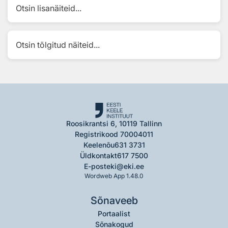
Otsin lisanäiteid...
Otsin tõlgitud näiteid...
Roosikrantsi 6, 10119 Tallinn
Registrikood 70004011
Keelenõu
631 3731
Üldkontakt
617 7500
E-post
eki@eki.ee
Wordweb App 1.48.0
Sõnaveeb
Portaalist
Sõnakogud