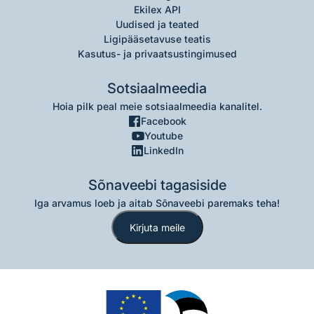
Ekilex API
Uudised ja teated
Ligipääsetavuse teatis
Kasutus- ja privaatsustingimused
Sotsiaalmeedia
Hoia pilk peal meie sotsiaalmeedia kanalitel.
Facebook
Youtube
LinkedIn
Sõnaveebi tagasiside
Iga arvamus loeb ja aitab Sõnaveebi paremaks teha!
Kirjuta meile