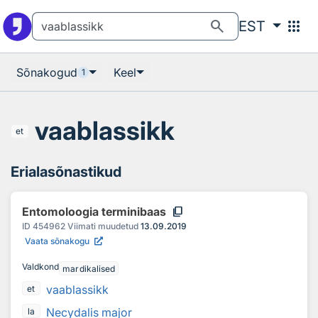
Otsingu juurde
Põhisisu juurde
search
apps
EST
Sõnakogud
Keel
1
vaablassikk
et
Erialasõnastikud
content_copy
Entomoloogia terminibaas
ID
454962
Viimati muudetud
13.09.2019
Vaata sõnakogu
Valdkond
mardikalised
vaablassikk
et
Necydalis major
la