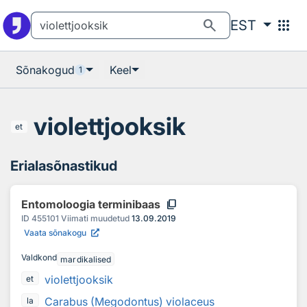
Otsingu juurde
Põhisisu juurde
search
apps
EST
Sõnakogud
Keel
1
violettjooksik
et
Erialasõnastikud
content_copy
Entomoloogia terminibaas
ID
455101
Viimati muudetud
13.09.2019
Vaata sõnakogu
Valdkond
mardikalised
violettjooksik
et
Carabus (Megodontus) violaceus
la