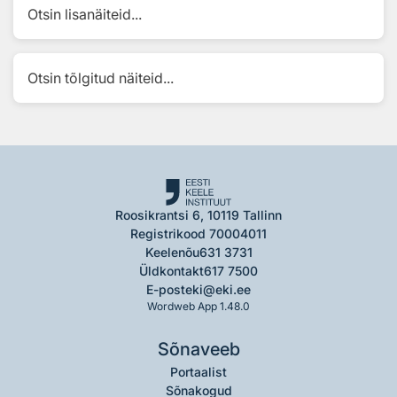
Otsin lisanäiteid...
Otsin tõlgitud näiteid...
Roosikrantsi 6, 10119 Tallinn
Registrikood 70004011
Keelenõu
631 3731
Üldkontakt
617 7500
E-post
eki@eki.ee
Wordweb App 1.48.0
Sõnaveeb
Portaalist
Sõnakogud