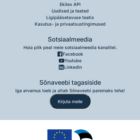
Ekilex API
Uudised ja teated
Ligipääsetavuse teatis
Kasutus- ja privaatsustingimused
Sotsiaalmeedia
Hoia pilk peal meie sotsiaalmeedia kanalitel.
Facebook
Youtube
LinkedIn
Sõnaveebi tagasiside
Iga arvamus loeb ja aitab Sõnaveebi paremaks teha!
Kirjuta meile