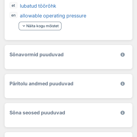
lubatud töörõhk
et
allowable operating pressure
en
keyboard_arrow_down
Näita kogu mõistet
Sõnavormid puuduvad
Päritolu andmed puuduvad
Sõna seosed puuduvad