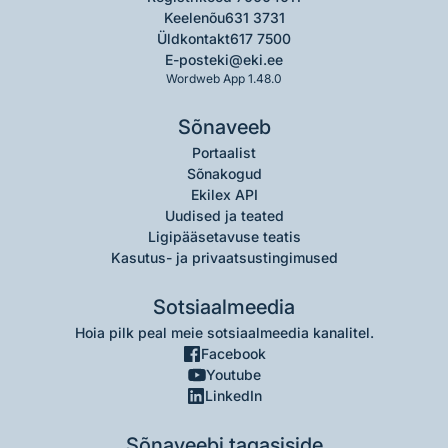
Keelenõu
631 3731
Üldkontakt
617 7500
E-post
eki@eki.ee
Wordweb App 1.48.0
Sõnaveeb
Portaalist
Sõnakogud
Ekilex API
Uudised ja teated
Ligipääsetavuse teatis
Kasutus- ja privaatsustingimused
Sotsiaalmeedia
Hoia pilk peal meie sotsiaalmeedia kanalitel.
Facebook
Youtube
LinkedIn
Sõnaveebi tagasiside