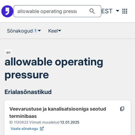
Otsingu juurde
Põhisisu juurde
search
apps
EST
Sõnakogud
Keel
1
en
allowable operating
pressure
Erialasõnastikud
content_copy
Veevarustuse ja kanalisatsiooniga seotud
terminibaas
ID
1130622
Viimati muudetud
13.01.2025
Vaata sõnakogu