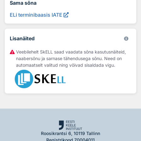
Sama sõna
ELi terminibaasis IATE
Lisanäited
Veebilehelt SkELL saad vaadata sõna kasutusnäiteid,
naabersõnu ja sarnase tähendusega sõnu. Need on
automaatselt valitud ning võivad sisaldada vigu.
Roosikrantsi 6, 10119 Tallinn
Registrikood 70004011