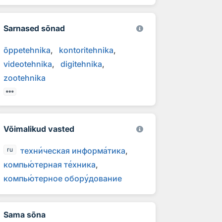
Sarnased sõnad
õppetehnika
kontoritehnika
videotehnika
digitehnika
zootehnika
Võimalikud vasted
техн
и
ческая информ
а
тика
ru
компь
ю
терная т
е
хника
компь
ю
терное обор
у
дование
Sama sõna