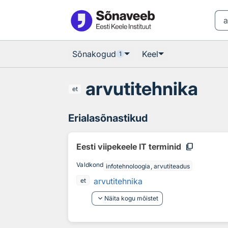
Otsingu juurde
Põhisisu juurde
Sõnakogud
Keel
1
arvutitehnika
et
Erialasõnastikud
content_copy
Eesti viipekeele IT terminid
Valdkond
infotehnoloogia, arvutiteadus
arvutitehnika
et
keyboard_arrow_down
Näita kogu mõistet