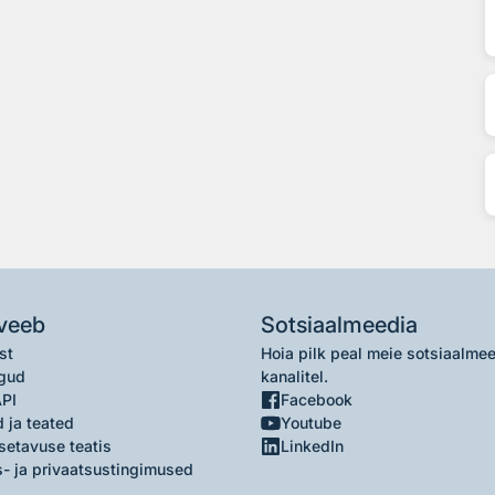
veeb
Sotsiaalmeedia
st
Hoia pilk peal meie sotsiaalme
gud
kanalitel.
API
Facebook
 ja teated
Youtube
setavuse teatis
LinkedIn
- ja privaatsustingimused