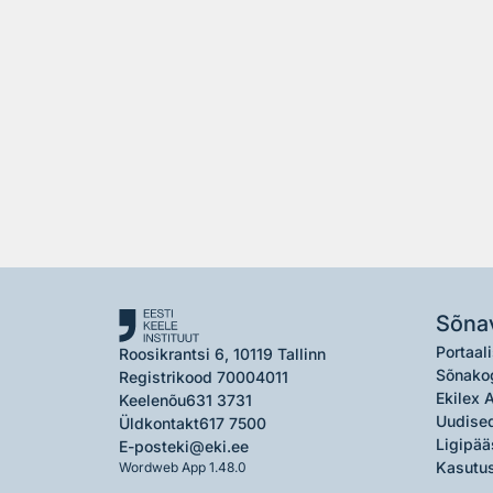
Sõna
Portaali
Roosikrantsi 6, 10119 Tallinn
Sõnako
Registrikood 70004011
Ekilex 
Keelenõu
631 3731
Uudised
Üldkontakt
617 7500
Ligipää
E-post
eki@eki.ee
Kasutus
Wordweb App 1.48.0