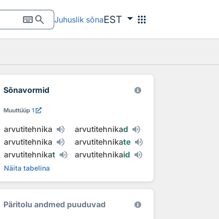
keyboard
search
apps
EST
Juhuslik sõna
Sõnavormid
Muuttüüp
1
arvutitehnika
arvutitehnika
d
arvutitehnika
arvutitehnika
te
arvutitehnika
t
arvutitehnika
id
Näita tabelina
Päritolu andmed puuduvad