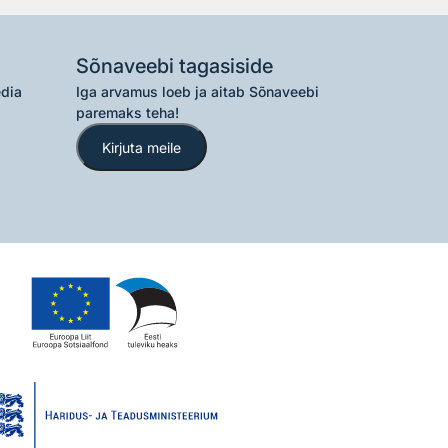
Sõnaveebi tagasiside
edia
Iga arvamus loeb ja aitab Sõnaveebi
paremaks teha!
Kirjuta meile