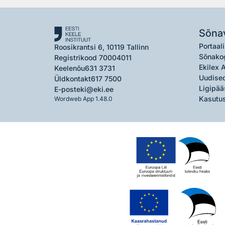
Sõna
Portaali
Roosikrantsi 6, 10119 Tallinn
Sõnako
Registrikood 70004011
Ekilex 
Keelenõu
631 3731
Uudised
Üldkontakt
617 7500
Ligipää
E-post
eki@eki.ee
Kasutus
Wordweb App 1.48.0