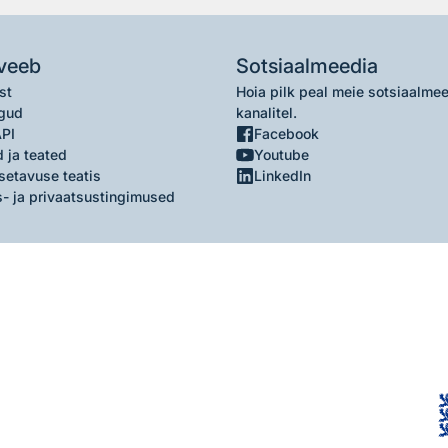
veeb
Sotsiaalmeedia
st
Hoia pilk peal meie sotsiaalme
gud
kanalitel.
API
Facebook
 ja teated
Youtube
setavuse teatis
LinkedIn
- ja privaatsustingimused