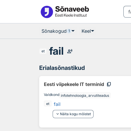
Otsingu juurde
Põhisisu juurde
Sõnakogud
Keel
1
fail
record_voice_over
et
Erialasõnastikud
content_copy
Eesti viipekeele IT terminid
Valdkond
infotehnoloogia, arvutiteadus
fail
et
keyboard_arrow_down
Näita kogu mõistet