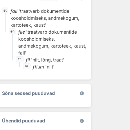
fail
'traatvarb dokumentide
et
kooshoidmiseks, andmekogum,
kartoteek, kaust'
file
'traatvarb dokumentide
en
kooshoidmiseks,
andmekogum, kartoteek, kaust,
fail'
fil
'niit, lõng, traat'
fr
fīlum
'niit'
la
Sõna seosed puuduvad
Ühendid puuduvad