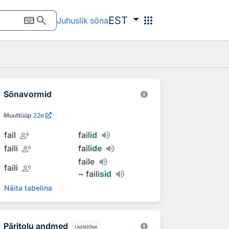
keyboard
search
apps
EST
Juhuslik sõna
Sõnavormid
Muuttüüp
22e
record_voice_over
fail
faili
d
record_voice_over
faili
faili
de
faile
record_voice_over
faili
~
faili
sid
Näita tabelina
Päritolu andmed
laensõna