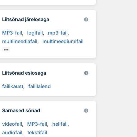
Liitsõnad järelosaga
MP3-fail
logifail
mp3-fail
multimeediafail
multimeediumifail
Liitsõnad esiosaga
failikaust
faililaiend
Sarnased sõnad
videofail
MP3-fail
helifail
audiofail
tekstifail