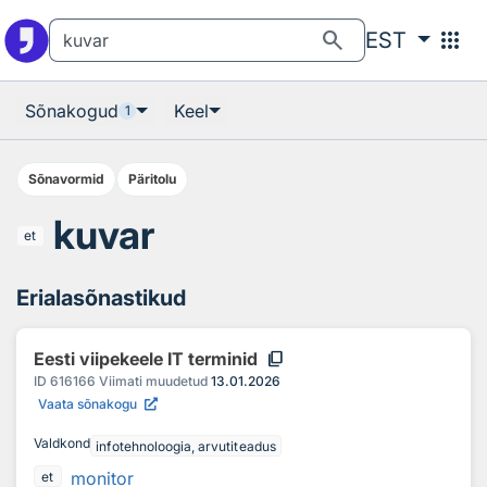
Otsingu juurde
Põhisisu juurde
search
apps
EST
Sõnakogud
Keel
1
Sõnavormid
Päritolu
kuvar
et
Erialasõnastikud
content_copy
Eesti viipekeele IT terminid
ID
616166
Viimati muudetud
13.01.2026
Vaata sõnakogu
Valdkond
infotehnoloogia, arvutiteadus
monitor
et