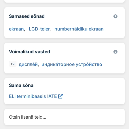
Sarnased sõnad
ekraan
LCD-teler
numbernäidiku ekraan
Võimalikud vasted
диспл
е
й
индик
а
торное устр
о
йство
ru
Sama sõna
ELi terminibaasis IATE
Otsin lisanäiteid...