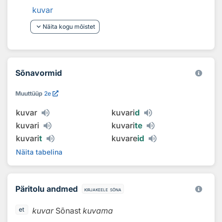
kuvar
keyboard_arrow_down
Näita kogu mõistet
Sõnavormid
Muuttüüp
2e
kuvar
kuvari
d
kuvari
kuvari
te
kuvari
t
kuvare
id
Näita tabelina
Päritolu andmed
kirjakeele sõna
kuvar
Sõnast
kuvama
et