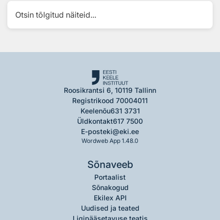
Otsin tõlgitud näiteid...
Roosikrantsi 6, 10119 Tallinn
Registrikood 70004011
Keelenõu
631 3731
Üldkontakt
617 7500
E-post
eki@eki.ee
Wordweb App 1.48.0
Sõnaveeb
Portaalist
Sõnakogud
Ekilex API
Uudised ja teated
Ligipääsetavuse teatis