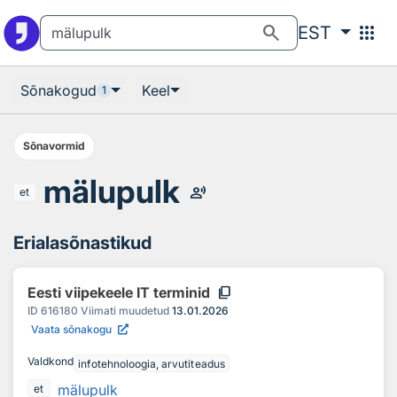
Otsingu juurde
Põhisisu juurde
search
apps
EST
Sõnakogud
Keel
1
Sõnavormid
mälupulk
record_voice_over
et
Erialasõnastikud
content_copy
Eesti viipekeele IT terminid
ID
616180
Viimati muudetud
13.01.2026
Vaata sõnakogu
Valdkond
infotehnoloogia, arvutiteadus
mälupulk
et