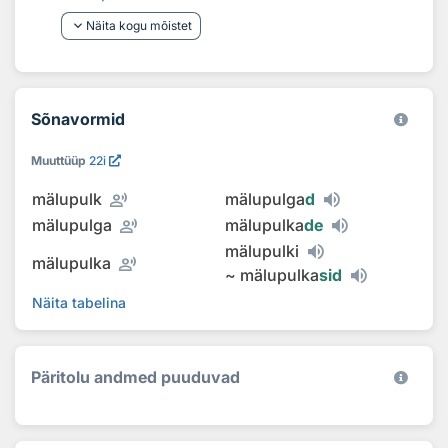
keyboard_arrow_down
Näita kogu mõistet
Sõnavormid
Muuttüüp
22i
record_voice_over
mälupulk
mälupulga
d
record_voice_over
mälupulga
mälupulka
de
mälupulki
record_voice_over
mälupulka
~
mälupulka
sid
Näita tabelina
Päritolu andmed puuduvad