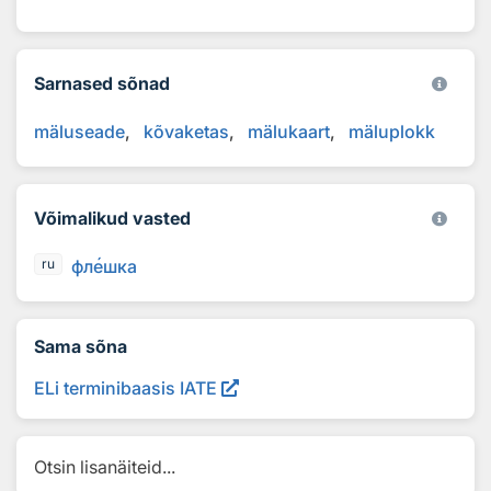
Sarnased sõnad
mäluseade
kõvaketas
mälukaart
mäluplokk
Võimalikud vasted
фл
е
шка
ru
Sama sõna
ELi terminibaasis IATE
Otsin lisanäiteid...