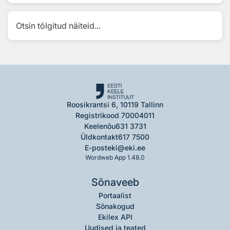
Otsin tõlgitud näiteid...
Roosikrantsi 6, 10119 Tallinn
Registrikood 70004011
Keelenõu
631 3731
Üldkontakt
617 7500
E-post
eki@eki.ee
Wordweb App 1.48.0
Sõnaveeb
Portaalist
Sõnakogud
Ekilex API
Uudised ja teated