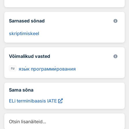
Sarnased sõnad
skriptimiskeel
Võimalikud vasted
яз
ы
к программ
и
рования
ru
Sama sõna
ELi terminibaasis IATE
Otsin lisanäiteid...