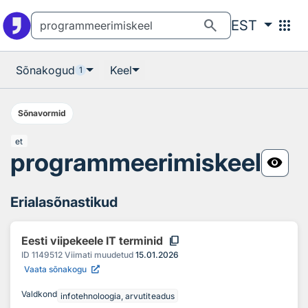
Otsingu juurde
Põhisisu juurde
search
apps
EST
Sõnakogud
Keel
1
Sõnavormid
et
programmeerimiskeel
visibility
Erialasõnastikud
content_copy
Eesti viipekeele IT terminid
ID
1149512
Viimati muudetud
15.01.2026
Vaata sõnakogu
Valdkond
infotehnoloogia, arvutiteadus