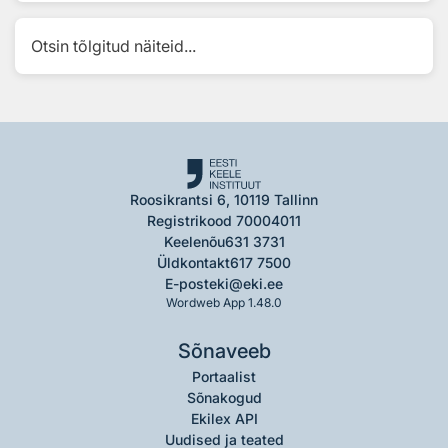
Otsin tõlgitud näiteid...
Roosikrantsi 6, 10119 Tallinn
Registrikood 70004011
Keelenõu
631 3731
Üldkontakt
617 7500
E-post
eki@eki.ee
Wordweb App 1.48.0
Sõnaveeb
Portaalist
Sõnakogud
Ekilex API
Uudised ja teated