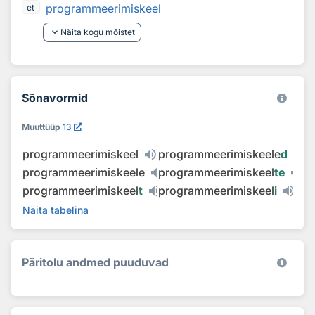
programmeerimiskeel
et
keyboard_arrow_down
Näita kogu mõistet
Sõnavormid
Muuttüüp
13
programmeerimiskeel
programmeerimiskeele
d
programmeerimiskeele
programmeerimiskeel
te
programmeerimiskeel
t
programmeerimiskeel
i
Näita tabelina
Päritolu andmed puuduvad