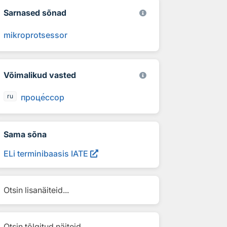
Sarnased sõnad
mikroprotsessor
Võimalikud vasted
проц
е
ссор
ru
Sama sõna
ELi terminibaasis IATE
Otsin lisanäiteid...
Otsin tõlgitud näiteid...