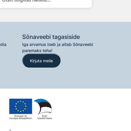
Sõnaveebi tagasiside
edia
Iga arvamus loeb ja aitab Sõnaveebi
paremaks teha!
Kirjuta meile