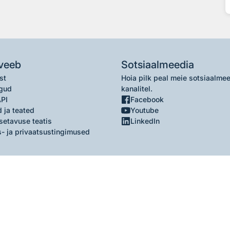
veeb
Sotsiaalmeedia
st
Hoia pilk peal meie sotsiaalme
gud
kanalitel.
API
Facebook
 ja teated
Youtube
setavuse teatis
LinkedIn
- ja privaatsustingimused