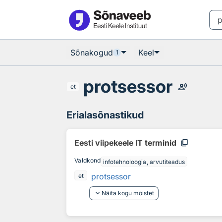
Otsingu juurde
Põhisisu juurde
Sõnakogud
Keel
1
protsessor
record_voice_over
et
Erialasõnastikud
content_copy
Eesti viipekeele IT terminid
Valdkond
infotehnoloogia, arvutiteadus
protsessor
et
keyboard_arrow_down
Näita kogu mõistet