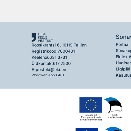
Sõna
Portaali
Roosikrantsi 6, 10119 Tallinn
Sõnako
Registrikood 70004011
Ekilex 
Keelenõu
631 3731
Uudised
Üldkontakt
617 7500
Ligipää
E-post
eki@eki.ee
Kasutus
Wordweb App 1.48.0