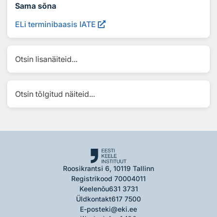
Sama sõna
ELi terminibaasis IATE
Otsin lisanäiteid...
Otsin tõlgitud näiteid...
Roosikrantsi 6, 10119 Tallinn
Registrikood 70004011
Keelenõu
631 3731
Üldkontakt
617 7500
E-post
eki@eki.ee