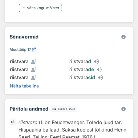
keyboard_arrow_down
Näita kogu mõistet
Sõnavormid
Muuttüüp
17
record_voice_over
riistvara
riistvara
d
record_voice_over
riistvara
riistvara
de
record_voice_over
riistvara
riistvara
sid
Näita tabelina
Päritolu andmed
kirjakeele sõna
riistvara
(
Lion Feuchtwanger. Toledo juuditar:
et
Hispaania ballaad. Saksa keelest tõlkinud Henn
Saari. Tallinn: Eesti Raamat, 1976.
)