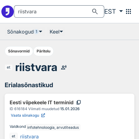
Otsingu juurde
Põhisisu juurde
search
apps
EST
Sõnakogud
Keel
1
Sõnavormid
Päritolu
riistvara
record_voice_over
et
Erialasõnastikud
content_copy
Eesti viipekeele IT terminid
ID
616184
Viimati muudetud
15.01.2026
Vaata sõnakogu
Valdkond
infotehnoloogia, arvutiteadus
riistvara
et