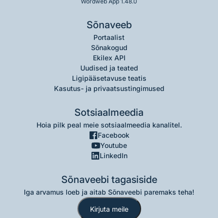
Wordweb App 1.48.0
Sõnaveeb
Portaalist
Sõnakogud
Ekilex API
Uudised ja teated
Ligipääsetavuse teatis
Kasutus- ja privaatsustingimused
Sotsiaalmeedia
Hoia pilk peal meie sotsiaalmeedia kanalitel.
Facebook
Youtube
LinkedIn
Sõnaveebi tagasiside
Iga arvamus loeb ja aitab Sõnaveebi paremaks teha!
Kirjuta meile