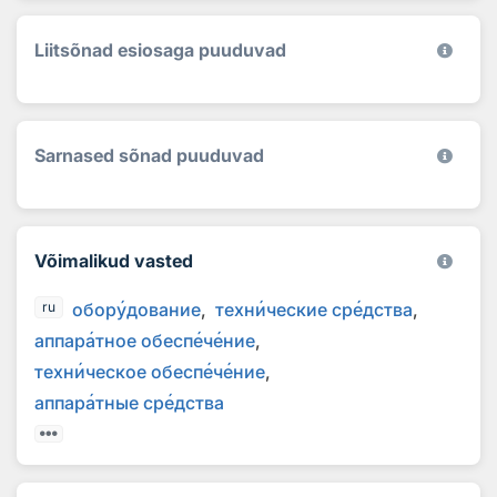
Liitsõnad esiosaga puuduvad
Sarnased sõnad puuduvad
Võimalikud vasted
обор
у
дование
техн
и
ческие ср
е
дства
ru
аппар
а
тное обесп
е
ч
е
ние
техн
и
ческое обесп
е
ч
е
ние
аппар
а
тные ср
е
дства