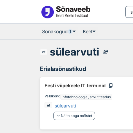
Otsingu juurde
Põhisisu juurde
Sõnakogud
Keel
1
sülearvuti
record_voice_over
et
Erialasõnastikud
content_copy
Eesti viipekeele IT terminid
Valdkond
infotehnoloogia, arvutiteadus
sülearvuti
et
keyboard_arrow_down
Näita kogu mõistet