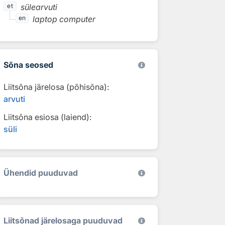
sülearvuti
et
laptop computer
en
Sõna seosed
Liitsõna järelosa (põhisõna):
arvuti
Liitsõna esiosa (laiend):
süli
Ühendid puuduvad
Liitsõnad järelosaga puuduvad