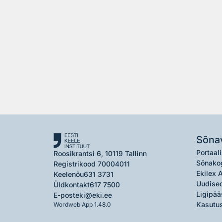
Sõna
Portaali
Roosikrantsi 6, 10119 Tallinn
Sõnako
Registrikood 70004011
Ekilex 
Keelenõu
631 3731
Uudised
Üldkontakt
617 7500
Ligipää
E-post
eki@eki.ee
Kasutus
Wordweb App 1.48.0