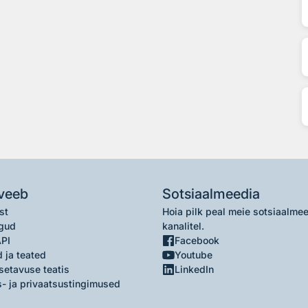
veeb
Sotsiaalmeedia
st
Hoia pilk peal meie sotsiaalme
gud
kanalitel.
API
Facebook
 ja teated
Youtube
setavuse teatis
LinkedIn
- ja privaatsustingimused