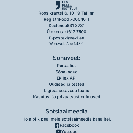
Roosikrantsi 6, 10119 Tallinn
Registrikood 70004011
Keelenõu
631 3731
Üldkontakt
617 7500
E-post
eki@eki.ee
Wordweb App 1.48.0
Sõnaveeb
Portaalist
Sõnakogud
Ekilex API
Uudised ja teated
Ligipääsetavuse teatis
Kasutus- ja privaatsustingimused
Sotsiaalmeedia
Hoia pilk peal meie sotsiaalmeedia kanalitel.
Facebook
Youtube