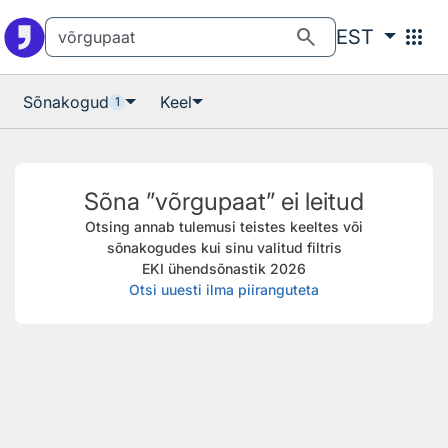
Otsingu juurde
Põhisisu juurde
search
apps
EST
Sõnakogud
Keel
1
Sõna ”võrgupaat” ei leitud
Otsing annab tulemusi teistes keeltes või
sõnakogudes kui sinu valitud filtris
EKI ühendsõnastik 2026
Otsi uuesti ilma piiranguteta