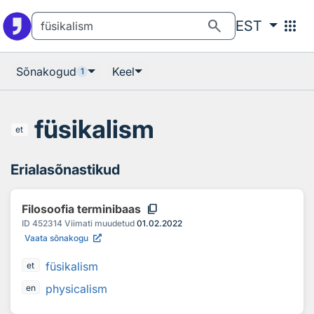
Otsingu juurde
Põhisisu juurde
search
apps
EST
Sõnakogud
Keel
1
füsikalism
et
Erialasõnastikud
content_copy
Filosoofia terminibaas
ID
452314
Viimati muudetud
01.02.2022
Vaata sõnakogu
füsikalism
et
physicalism
en