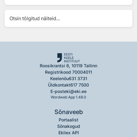
Otsin tõlgitud näiteid...
Roosikrantsi 6, 10119 Tallinn
Registrikood 70004011
Keelenõu
631 3731
Üldkontakt
617 7500
E-post
eki@eki.ee
Wordweb App 1.48.0
Sõnaveeb
Portaalist
Sõnakogud
Ekilex API