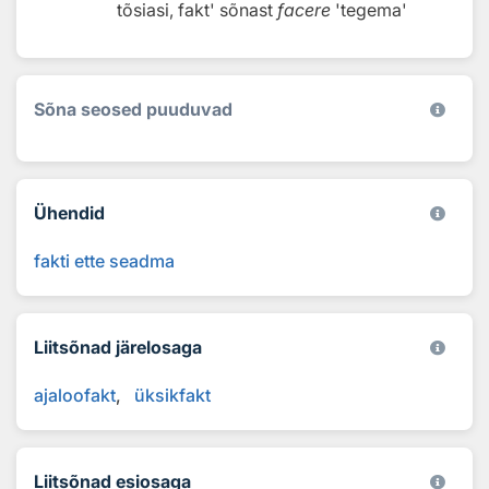
tõsiasi, fakt'
sõnast
facere
'tegema'
Sõna seosed puuduvad
Ühendid
fakti ette seadma
Liitsõnad järelosaga
ajaloofakt
üksikfakt
Liitsõnad esiosaga