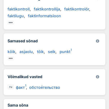
faktikontroll
faktikontrollija
faktikontrolör
faktilugu
faktinformatsioon
Sarnased sõnad
1
kõik
asjaolu
tõik
seik
punkt
Võimalikud vasted
1
факт
обсто
я
тельство
ru
Sama sõna