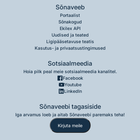
Sõnaveeb
Portaalist
Sõnakogud
Ekilex API
Uudised ja teated
Ligipääsetavuse teatis
Kasutus- ja privaatsustingimused
Sotsiaalmeedia
Hoia pilk peal meie sotsiaalmeedia kanalitel.
Facebook
Youtube
LinkedIn
Sõnaveebi tagasiside
Iga arvamus loeb ja aitab Sõnaveebi paremaks teha!
Kirjuta meile