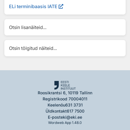
ELi terminibaasis IATE
Otsin lisanäiteid...
Otsin tõlgitud näiteid...
Roosikrantsi 6, 10119 Tallinn
Registrikood 70004011
Keelenõu
631 3731
Üldkontakt
617 7500
E-post
eki@eki.ee
Wordweb App 1.48.0