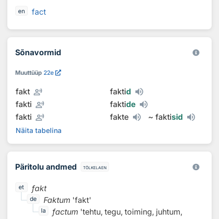
fact
en
Sõnavormid
Muuttüüp
22e
record_voice_over
fakt
fakti
d
record_voice_over
fakti
fakti
de
record_voice_over
fakti
fakte
~
fakti
sid
Näita tabelina
Päritolu andmed
tõlkelaen
fakt
et
Faktum
'fakt'
de
factum
'tehtu, tegu, toiming, juhtum,
la