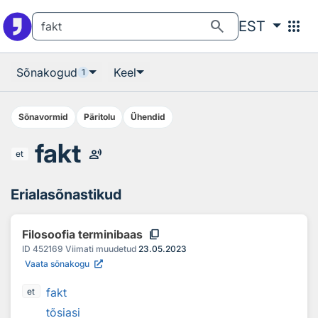
Otsingu juurde
Põhisisu juurde
search
apps
EST
Sõnakogud
Keel
1
Sõnavormid
Päritolu
Ühendid
fakt
record_voice_over
et
Erialasõnastikud
content_copy
Filosoofia terminibaas
ID
452169
Viimati muudetud
23.05.2023
Vaata sõnakogu
fakt
et
tõsiasi