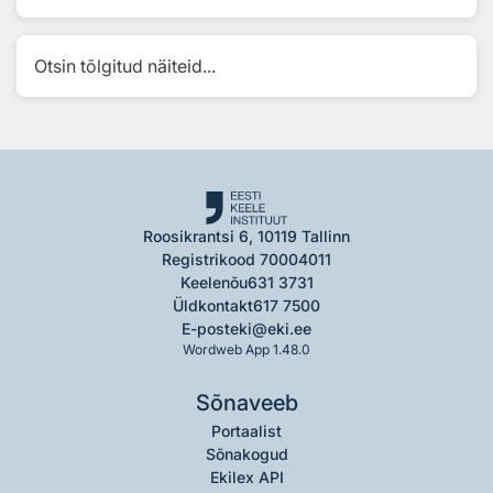
Otsin tõlgitud näiteid...
Roosikrantsi 6, 10119 Tallinn
Registrikood 70004011
Keelenõu
631 3731
Üldkontakt
617 7500
E-post
eki@eki.ee
Wordweb App 1.48.0
Sõnaveeb
Portaalist
Sõnakogud
Ekilex API