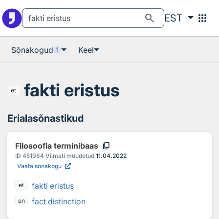
Otsingu juurde
Põhisisu juurde
search
apps
EST
Sõnakogud
Keel
1
fakti eristus
et
Erialasõnastikud
content_copy
Filosoofia terminibaas
ID
451984
Viimati muudetud
11.04.2022
Vaata sõnakogu
fakti eristus
et
fact distinction
en