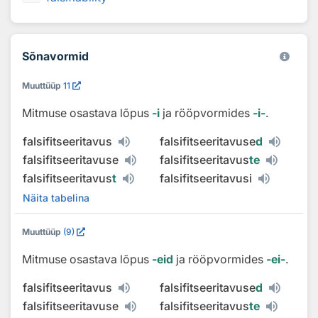
Sõnavormid
Muuttüüp
11
Mitmuse osastava lõpus
‑i
ja rööpvormides
‑i‑
.
falsifitseeritavus
falsifitseeritavuse
d
falsifitseeritavuse
falsifitseeritavus
te
falsifitseeritavus
t
falsifitseeritavusi
Näita tabelina
Muuttüüp
(9)
Mitmuse osastava lõpus
‑eid
ja rööpvormides
‑ei‑
.
falsifitseeritavus
falsifitseeritavuse
d
falsifitseeritavuse
falsifitseeritavus
te