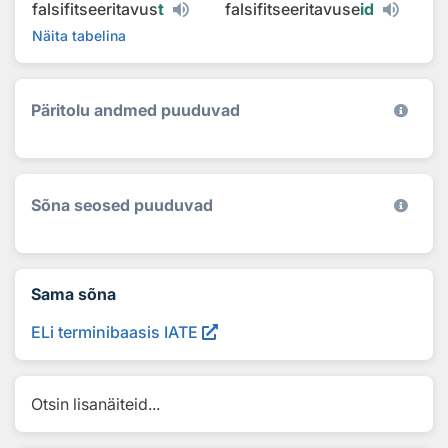
falsifitseeritavus
t
falsifitseeritavuse
id
Näita tabelina
Päritolu andmed puuduvad
Sõna seosed puuduvad
Sama sõna
ELi terminibaasis IATE
Otsin lisanäiteid...