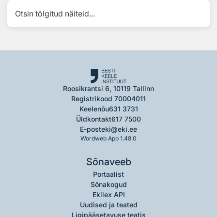
Otsin tõlgitud näiteid...
Roosikrantsi 6, 10119 Tallinn
Registrikood 70004011
Keelenõu
631 3731
Üldkontakt
617 7500
E-post
eki@eki.ee
Wordweb App 1.48.0
Sõnaveeb
Portaalist
Sõnakogud
Ekilex API
Uudised ja teated
Ligipääsetavuse teatis