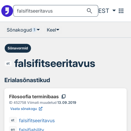
Otsingu juurde
Põhisisu juurde
search
apps
EST
Sõnakogud
Keel
1
Sõnavormid
falsifitseeritavus
et
Erialasõnastikud
content_copy
Filosoofia terminibaas
ID
452758
Viimati muudetud
13.09.2019
Vaata sõnakogu
falsifitseeritavus
et
falsifiability
en