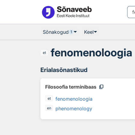
Otsingu juurde
Põhisisu juurde
Sõnakogud
Keel
1
fenomenoloogia
et
Erialasõnastikud
content_copy
Filosoofia terminibaas
fenomenoloogia
et
phenomenology
en