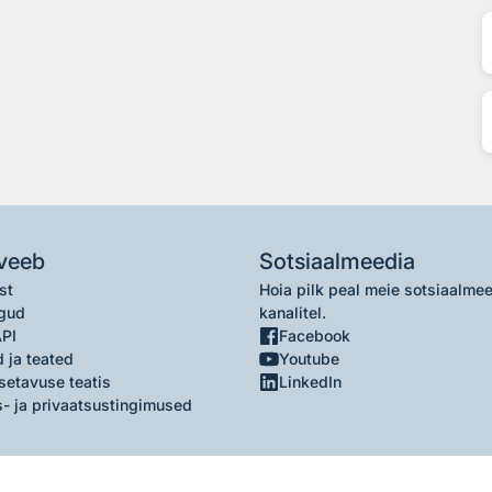
veeb
Sotsiaalmeedia
st
Hoia pilk peal meie sotsiaalme
gud
kanalitel.
API
Facebook
 ja teated
Youtube
setavuse teatis
LinkedIn
- ja privaatsustingimused