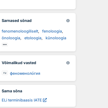
Sarnased sõnad
fenomenoloogiliselt
fenoloogia
önoloogia
etoloogia
künoloogia
Võimalikud vasted
феноменол
о
гия
ru
Sama sõna
ELi terminibaasis IATE