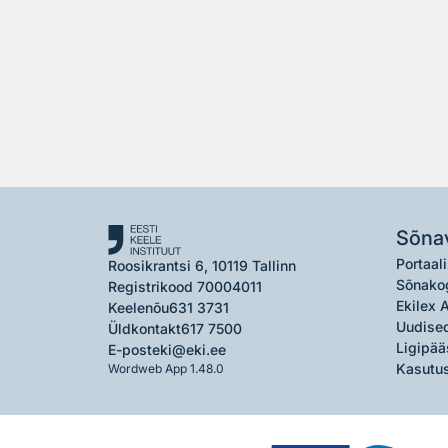
Sõna
Portaali
Roosikrantsi 6, 10119 Tallinn
Sõnako
Registrikood 70004011
Ekilex 
Keelenõu
631 3731
Uudised
Üldkontakt
617 7500
Ligipää
E-post
eki@eki.ee
Kasutus
Wordweb App 1.48.0