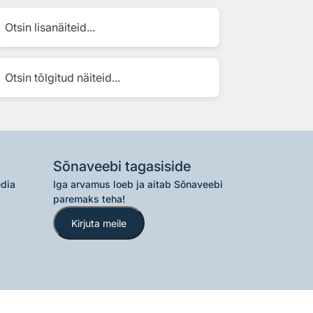
Otsin lisanäiteid...
Otsin tõlgitud näiteid...
Sõnaveebi tagasiside
edia
Iga arvamus loeb ja aitab Sõnaveebi
paremaks teha!
Kirjuta meile