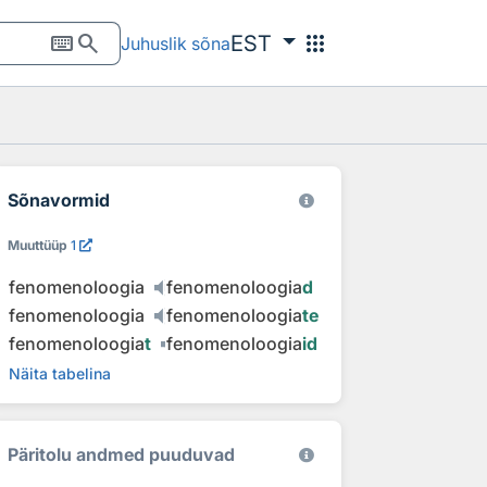
keyboard
search
apps
EST
Juhuslik sõna
Sõnavormid
Muuttüüp
1
fenomenoloogia
fenomenoloogia
d
fenomenoloogia
fenomenoloogia
te
fenomenoloogia
t
fenomenoloogia
id
Näita tabelina
Päritolu andmed puuduvad