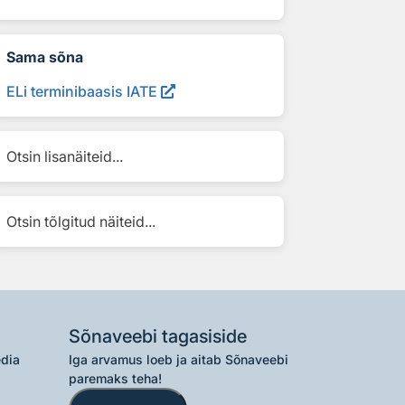
Sama sõna
ELi terminibaasis IATE
Otsin lisanäiteid...
Otsin tõlgitud näiteid...
Sõnaveebi tagasiside
edia
Iga arvamus loeb ja aitab Sõnaveebi
paremaks teha!