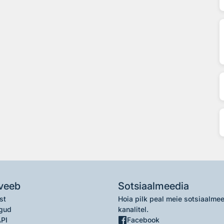
veeb
Sotsiaalmeedia
st
Hoia pilk peal meie sotsiaalme
gud
kanalitel.
API
Facebook