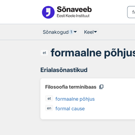
Otsingu juurde
Põhisisu juurde
Sõnakogud
Keel
1
formaalne põhju
et
Erialasõnastikud
content_copy
Filosoofia terminibaas
formaalne põhjus
et
formal cause
en