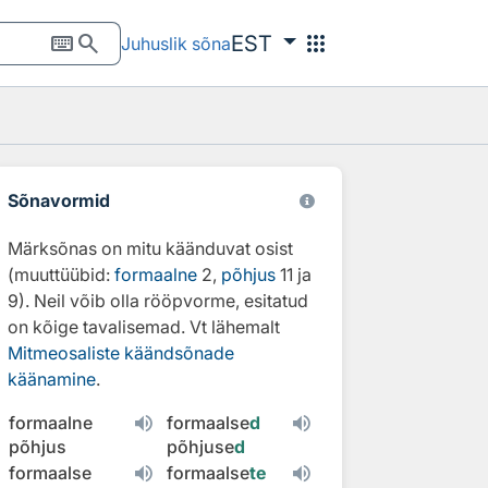
keyboard
search
apps
EST
Juhuslik sõna
Sõnavormid
Märksõnas on mitu käänduvat osist
(muuttüübid:
formaalne
2,
põhjus
11 ja
9). Neil võib olla rööpvorme, esitatud
on kõige tavalisemad. Vt lähemalt
Mitmeosaliste käändsõnade
käänamine
.
formaalne
formaalse
d
põhjus
põhjuse
d
formaalse
formaalse
te