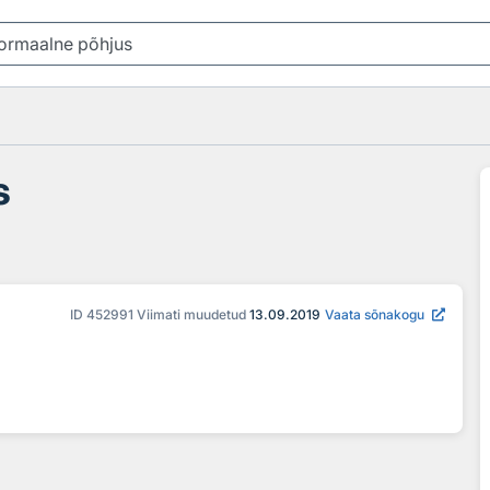
s
ID
452991
Viimati muudetud
13.09.2019
Vaata sõnakogu