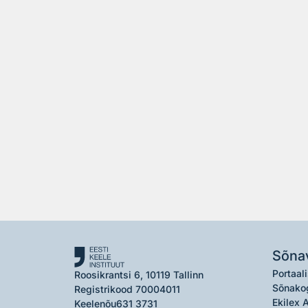
Sõna
Portaali
Roosikrantsi 6, 10119 Tallinn
Sõnako
Registrikood 70004011
Ekilex 
Keelenõu
631 3731