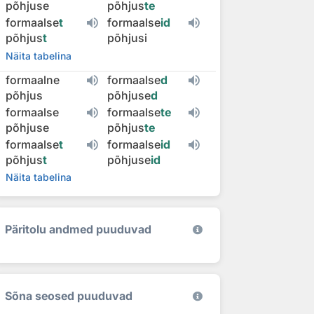
põhjuse
põhjus
te
formaalse
t
formaalse
id
põhjus
t
põhjusi
Näita tabelina
formaalne
formaalse
d
põhjus
põhjuse
d
formaalse
formaalse
te
põhjuse
põhjus
te
formaalse
t
formaalse
id
põhjus
t
põhjuse
id
Näita tabelina
Päritolu andmed puuduvad
Sõna seosed puuduvad