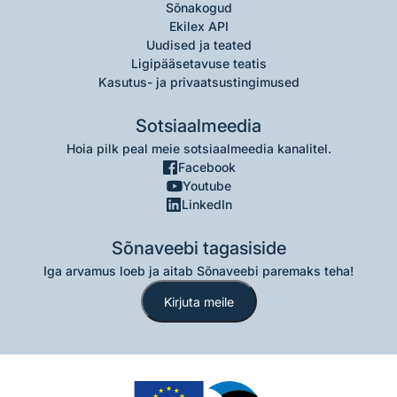
Sõnakogud
Ekilex API
Uudised ja teated
Ligipääsetavuse teatis
Kasutus- ja privaatsustingimused
Sotsiaalmeedia
Hoia pilk peal meie sotsiaalmeedia kanalitel.
Facebook
Youtube
LinkedIn
Sõnaveebi tagasiside
Iga arvamus loeb ja aitab Sõnaveebi paremaks teha!
Kirjuta meile