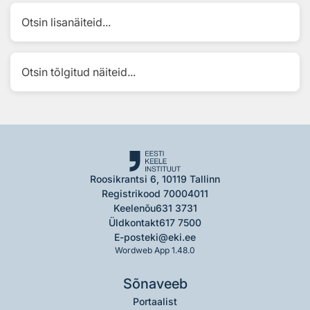
Otsin lisanäiteid...
Otsin tõlgitud näiteid...
Roosikrantsi 6, 10119 Tallinn
Registrikood 70004011
Keelenõu
631 3731
Üldkontakt
617 7500
E-post
eki@eki.ee
Wordweb App 1.48.0
Sõnaveeb
Portaalist