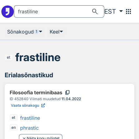
Otsingu juurde
Põhisisu juurde
search
apps
EST
Sõnakogud
Keel
1
frastiline
et
Erialasõnastikud
content_copy
Filosoofia terminibaas
ID
452840
Viimati muudetud
11.04.2022
Vaata sõnakogu
frastiline
et
phrastic
en
keyboard_arrow_down
Näita kogu mõistet