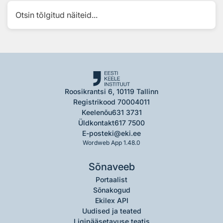
Otsin tõlgitud näiteid...
Roosikrantsi 6, 10119 Tallinn
Registrikood 70004011
Keelenõu
631 3731
Üldkontakt
617 7500
E-post
eki@eki.ee
Wordweb App 1.48.0
Sõnaveeb
Portaalist
Sõnakogud
Ekilex API
Uudised ja teated
Ligipääsetavuse teatis