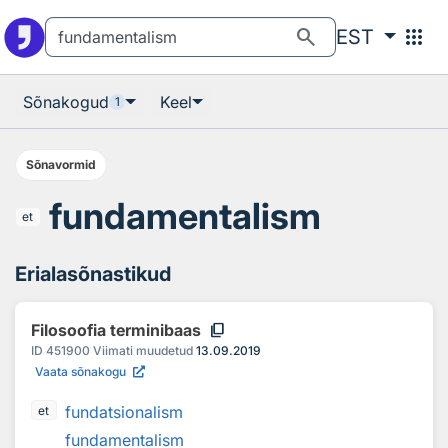
Otsingu juurde
Põhisisu juurde
search
apps
EST
Sõnakogud
Keel
1
Sõnavormid
fundamentalism
et
Erialasõnastikud
content_copy
Filosoofia terminibaas
ID
451900
Viimati muudetud
13.09.2019
Vaata sõnakogu
fundatsionalism
et
fundamentalism