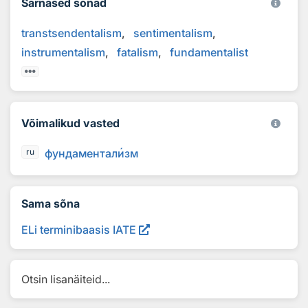
Sarnased sõnad
transtsendentalism
sentimentalism
instrumentalism
fatalism
fundamentalist
Võimalikud vasted
фундаментал
и
зм
ru
Sama sõna
ELi terminibaasis IATE
Otsin lisanäiteid...