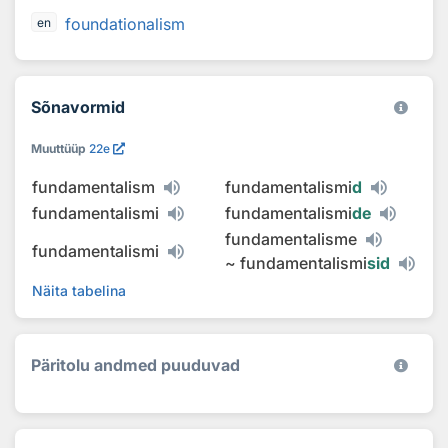
foundationalism
en
Sõnavormid
Muuttüüp
22e
fundamentalism
fundamentalismi
d
fundamentalismi
fundamentalismi
de
fundamentalisme
fundamentalismi
~
fundamentalismi
sid
Näita tabelina
Päritolu andmed puuduvad