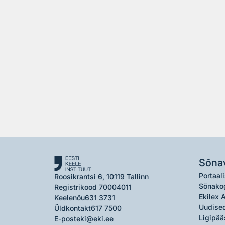
Sõna
Portaali
Roosikrantsi 6, 10119 Tallinn
Sõnako
Registrikood 70004011
Ekilex 
Keelenõu
631 3731
Uudised
Üldkontakt
617 7500
Ligipää
E-post
eki@eki.ee