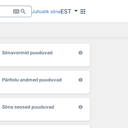
keyboard
search
apps
EST
Juhuslik sõna
Sõnavormid puuduvad
Päritolu andmed puuduvad
Sõna seosed puuduvad