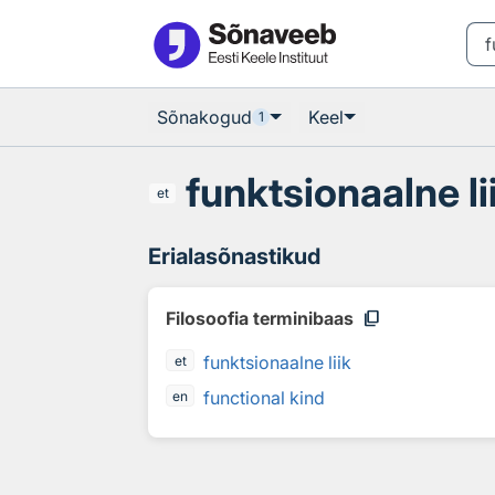
Otsingu juurde
Põhisisu juurde
Sõnakogud
Keel
1
funktsionaalne li
et
Erialasõnastikud
content_copy
Filosoofia terminibaas
funktsionaalne liik
et
functional kind
en