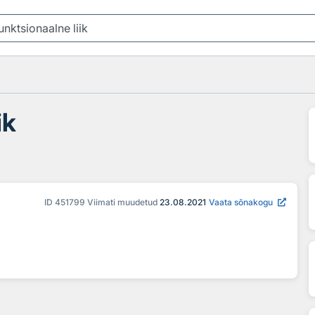
ik
ID
451799
Viimati muudetud
23.08.2021
Vaata sõnakogu