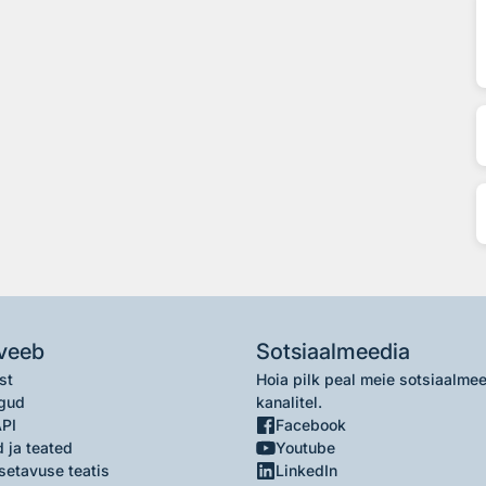
veeb
Sotsiaalmeedia
st
Hoia pilk peal meie sotsiaalme
gud
kanalitel.
API
Facebook
 ja teated
Youtube
setavuse teatis
LinkedIn