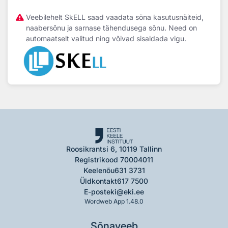
Veebilehelt SkELL saad vaadata sõna kasutusnäiteid,
naabersõnu ja sarnase tähendusega sõnu. Need on
automaatselt valitud ning võivad sisaldada vigu.
Roosikrantsi 6, 10119 Tallinn
Registrikood 70004011
Keelenõu
631 3731
Üldkontakt
617 7500
E-post
eki@eki.ee
Wordweb App 1.48.0
Sõnaveeb