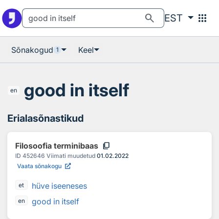
Otsingu juurde
Põhisisu juurde
search
apps
EST
Sõnakogud
Keel
1
good in itself
en
Erialasõnastikud
content_copy
Filosoofia terminibaas
ID
452646
Viimati muudetud
01.02.2022
Vaata sõnakogu
hüve iseeneses
et
good in itself
en