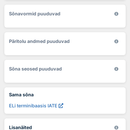
Sõnavormid puuduvad
Päritolu andmed puuduvad
Sõna seosed puuduvad
Sama sõna
ELi terminibaasis IATE
Lisanäited