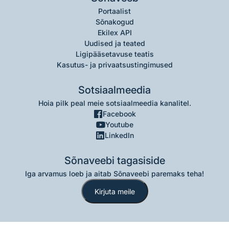
Portaalist
Sõnakogud
Ekilex API
Uudised ja teated
Ligipääsetavuse teatis
Kasutus- ja privaatsustingimused
Sotsiaalmeedia
Hoia pilk peal meie sotsiaalmeedia kanalitel.
Facebook
Youtube
LinkedIn
Sõnaveebi tagasiside
Iga arvamus loeb ja aitab Sõnaveebi paremaks teha!
Kirjuta meile