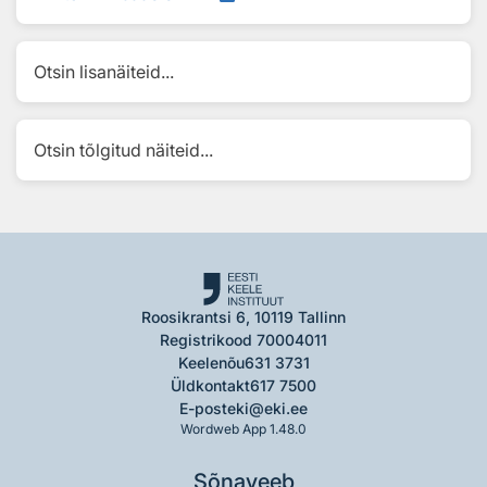
Otsin lisanäiteid...
Otsin tõlgitud näiteid...
Roosikrantsi 6, 10119 Tallinn
Registrikood 70004011
Keelenõu
631 3731
Üldkontakt
617 7500
E-post
eki@eki.ee
Wordweb App 1.48.0
Sõnaveeb