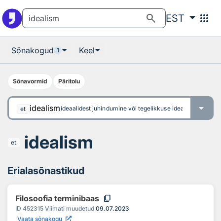
Otsingu juurde
Põhisisu juurde
search
apps
EST
Sõnakogud
Keel
1
Sõnavormid
Päritolu
idealism
ideaalidest juhindumine või tegelikkuse idealiseerimine
et
idealism
et
Erialasõnastikud
content_copy
Filosoofia terminibaas
ID
452315
Viimati muudetud
09.07.2023
Vaata sõnakogu