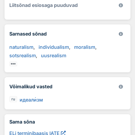
Liitsõnad esiosaga puuduvad
Sarnased sõnad
naturalism
individualism
moralism
sotsrealism
uusrealism
Võimalikud vasted
идеал
и
зм
ru
Sama sõna
ELi terminibaasis IATE