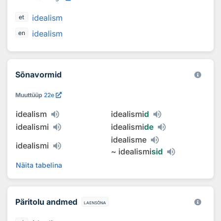
idealism
et
idealism
en
Sõnavormid
Muuttüüp
22e
idealism
idealismi
d
idealismi
idealismi
de
idealisme
idealismi
~
idealismi
sid
Näita tabelina
Päritolu andmed
laensõna