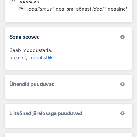
idealism
et
Idealismus
'idealism'
sõnast
ideal
'ideaalne'
de
Sõna seosed
Saab moodustada:
idealist
idealistlik
Ühendid puuduvad
Liitsõnad järelosaga puuduvad