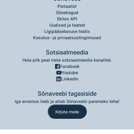
Portaalist
Sõnakogud
Ekilex API
Uudised ja teated
Ligipääsetavuse teatis
Kasutus- ja privaatsustingimused
Sotsiaalmeedia
Hoia pilk peal meie sotsiaalmeedia kanalitel.
Facebook
Youtube
LinkedIn
Sõnaveebi tagasiside
Iga arvamus loeb ja aitab Sõnaveebi paremaks teha!
Kirjuta meile