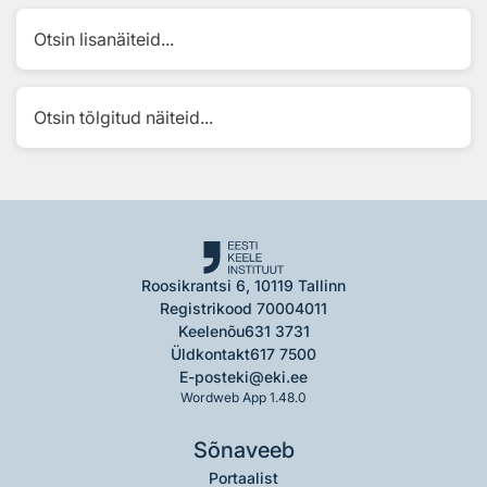
Otsin lisanäiteid...
Otsin tõlgitud näiteid...
Roosikrantsi 6, 10119 Tallinn
Registrikood 70004011
Keelenõu
631 3731
Üldkontakt
617 7500
E-post
eki@eki.ee
Wordweb App 1.48.0
Sõnaveeb
Portaalist