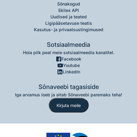
Sõnakogud
Ekilex API
Uudised ja teated
Ligipääsetavuse teatis
Kasutus- ja privaatsustingimused
Sotsiaalmeedia
Hoia pilk peal meie sotsiaalmeedia kanalitel.
Facebook
Youtube
LinkedIn
Sõnaveebi tagasiside
Iga arvamus loeb ja aitab Sõnaveebi paremaks teha!
Kirjuta meile