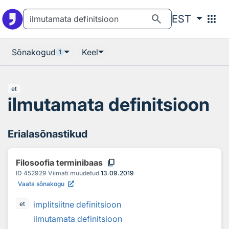
Otsingu juurde
Põhisisu juurde
search
apps
EST
Sõnakogud
Keel
1
et
ilmutamata definitsioon
Erialasõnastikud
content_copy
Filosoofia terminibaas
ID
452929
Viimati muudetud
13.09.2019
Vaata sõnakogu
implitsiitne definitsioon
et
ilmutamata definitsioon