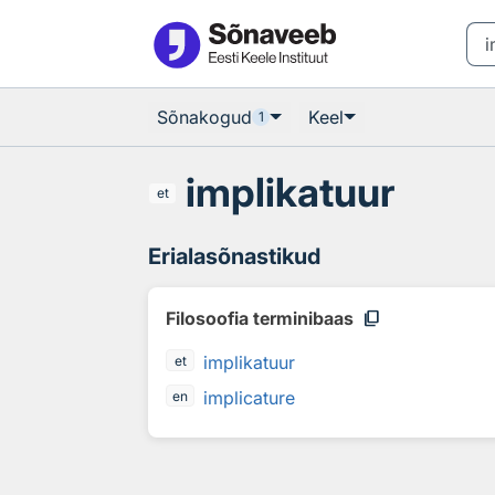
Otsingu juurde
Põhisisu juurde
Sõnakogud
Keel
1
implikatuur
et
Erialasõnastikud
content_copy
Filosoofia terminibaas
implikatuur
et
implicature
en