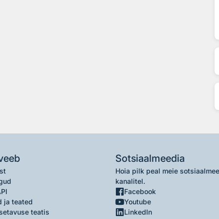
veeb
Sotsiaalmeedia
st
Hoia pilk peal meie sotsiaalme
gud
kanalitel.
API
Facebook
 ja teated
Youtube
setavuse teatis
LinkedIn