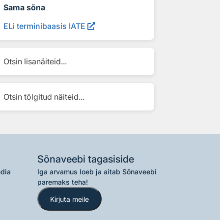
Sama sõna
ELi terminibaasis IATE
Otsin lisanäiteid...
Otsin tõlgitud näiteid...
Sõnaveebi tagasiside
edia
Iga arvamus loeb ja aitab Sõnaveebi
paremaks teha!
Kirjuta meile