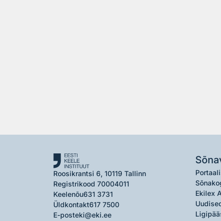
Sõna
Portaali
Roosikrantsi 6, 10119 Tallinn
Sõnako
Registrikood 70004011
Ekilex 
Keelenõu
631 3731
Uudised
Üldkontakt
617 7500
Ligipää
E-post
eki@eki.ee