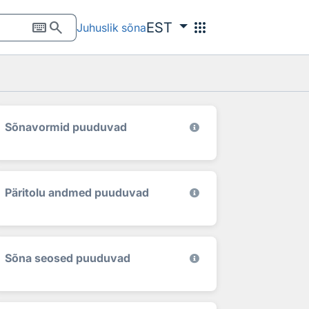
keyboard
search
apps
EST
Juhuslik sõna
Sõnavormid puuduvad
Päritolu andmed puuduvad
Sõna seosed puuduvad